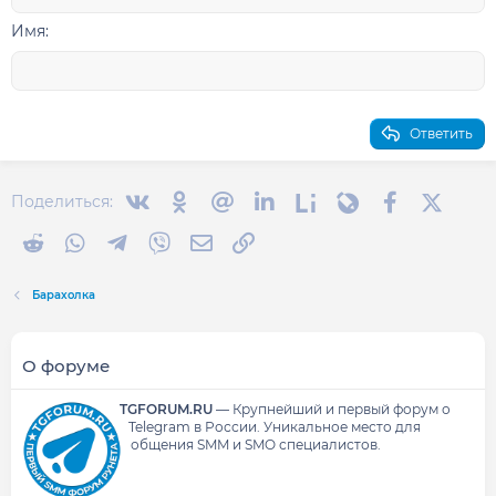
Заголовок 2
15
Georgia
Выравнивание текста
Имя
Заголовок 3
18
Tahoma
22
Times New Roman
26
Trebuchet MS
Ответить
Verdana
Вконтакте
Одноклассники
Mail.ru
Linkedin
Liveinternet
Livejournal
Facebook
X (Twit
Поделиться:
Reddit
WhatsApp
Telegram
Viber
Электронная почта
Ссылка
Барахолка
О форуме
TGFORUM.RU
—
Крупнейший и первый форум о
Telegram в России.
Уникальное место для
общения SMM и SMO специалистов.