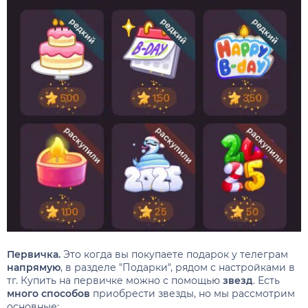
Первичка.
Это когда вы покупаете подарок у телеграм
напрямую
, в разделе "Подарки", рядом с настройками в
тг. Купить на первичке можно с помощью
звезд
. Есть
много способов
приобрести звезды, но мы рассмотрим
основные: