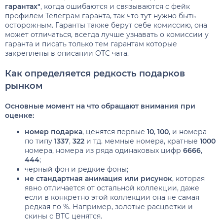
гарантах"
, когда ошибаются и связываются с фейк
профилем Телеграм гаранта, так что тут нужно быть
осторожным. Гаранты также берут себе комиссию, она
может отличаться, всегда лучше узнавать о комиссии у
гаранта и писать только тем гарантам которые
закреплены в описании ОТС чата.
Как определяется редкость подарков
рынком
Основные момент на что обращают внимания при
оценке:
номер подарка
, ценятся первые
10
,
100
, и номера
по типу
1337
,
322
и тд. мемные номера, кратные
1000
номера, номера из ряда одинаковых цифр
6666
,
444
;
черный фон и редкие фоны;
не стандартная анимация или рисунок
, которая
явно отличается от остальной коллекции, даже
если в конкретно этой коллекции она не самая
редкая по %. Например, золотые расцветки и
скины с BTC ценятся.