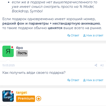
если же в подарке нет вышеперечисленного то
уже имеет смысл смотреть просто на % Model,
Backdrop, Symbol
Если подарок одновременно имеет хороший номер,
редкий фон и параметры + нестандартную анимацию
,
то такие подарки обычно
ценятся
выше всего на рынке.
Ответ
Ник в ответ
Яро
Я
Гость
15.03.2025
#2
Как получить айди своего подарка?
Ответ
Ник в ответ
target
Premium