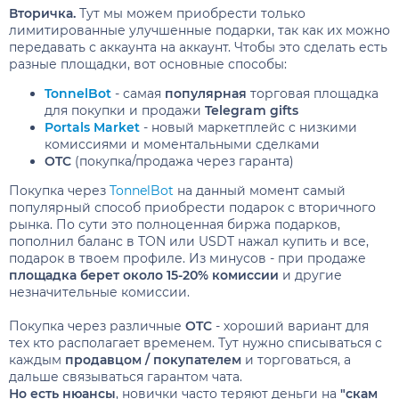
Вторичка.
Тут мы можем приобрести только
лимитированные улучшенные подарки, так как их можно
передавать с аккаунта на аккаунт. Чтобы это сделать есть
разные площадки, вот основные способы:
TonnelBot
- самая
популярная
торговая площадка
для покупки и продажи
Telegram gifts
Portals Market
- новый маркетплейс с низкими
комиссиями и моментальными сделками
OTC
(покупка/продажа через гаранта)
Покупка через
TonnelBot
на данный момент самый
популярный способ приобрести подарок с вторичного
рынка. По сути это полноценная биржа подарков,
пополнил баланс в TON или USDT нажал купить и все,
подарок в твоем профиле. Из минусов - при продаже
площадка берет около 15-20% комиссии
и другие
незначительные комиссии.
Покупка через различные
OTC
- хороший вариант для
тех кто располагает временем. Тут нужно списываться с
каждым
продавцом / покупателем
и торговаться, а
дальше связываться гарантом чата.
Но есть нюансы
, новички часто теряют деньги на
"скам