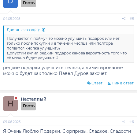
D
Гость
04.05.2025
#5
Дастан сказал(а):
Получается я пойму что можно улучшить подарок или нет
только после покупки и в течении месяца или полтора
появится кнопка улучшить?
Допустим купил редкий подарок какова вероятность того что
её можно будет улучшить?
редкие подарки улучшить нельзя, а лимитированые
можно будет как только Павел Дуров захочет.
Ответ
Ник в ответ
Настаппый
Н
Гость
09.06.2025
#6
Я Очень Люблю Подарки, Сюрпризы, Сладкое, Сладости