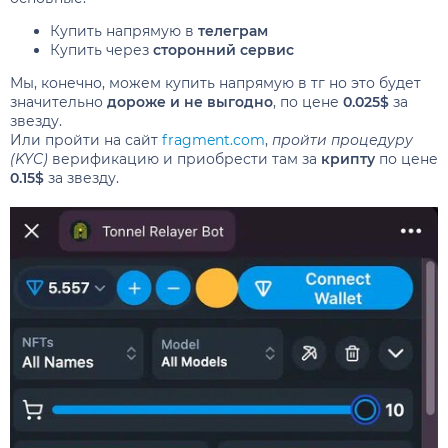
Купить напрямую в
телеграм
Купить через
сторонний сервис
Мы, конечно, можем купить напрямую в тг но это будет
значительно
дороже и не выгодно
, по цене
0.025$
за
звезду.
Или пройти на сайт
fragment.com
,
пройти процедуру
(KYC)
верификацию и приобрести там за
крипту
по цене
0.15$
за звезду.