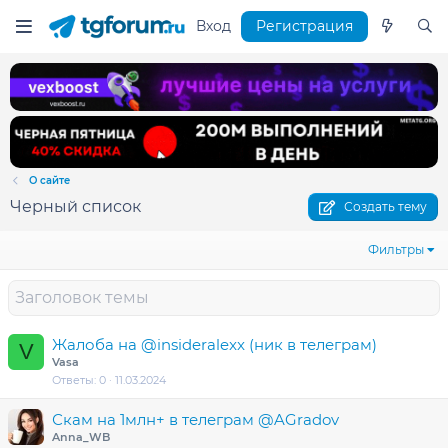
Вход
Регистрация
О сайте
Черный список
Создать тему
Фильтры
Жалоба на @insideralexx (ник в телеграм)
V
Vasa
Ответы
0
11.03.2024
Скам на 1млн+ в телеграм @AGradov
Anna_WB