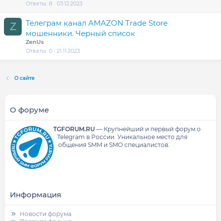
Ответы
8
03.12.2023
Телеграм канал AMAZON Trade Store
Z
мошенники. Черный список
ZenUs
Ответы
0
21.11.2023
О сайте
О форуме
TGFORUM.RU
—
Крупнейший и первый форум о
Telegram в России.
Уникальное место для
общения SMM и SMO специалистов.
Информация
Новости форума