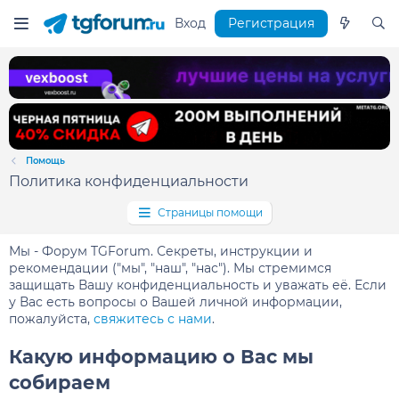
Вход
Регистрация
Помощь
Политика конфиденциальности
Страницы помощи
Мы - Форум TGForum. Секреты, инструкции и
рекомендации ("мы", "наш", "нас"). Мы стремимся
защищать Вашу конфиденциальность и уважать её. Если
у Вас есть вопросы о Вашей личной информации,
пожалуйста,
свяжитесь с нами
.
Какую информацию о Вас мы
собираем