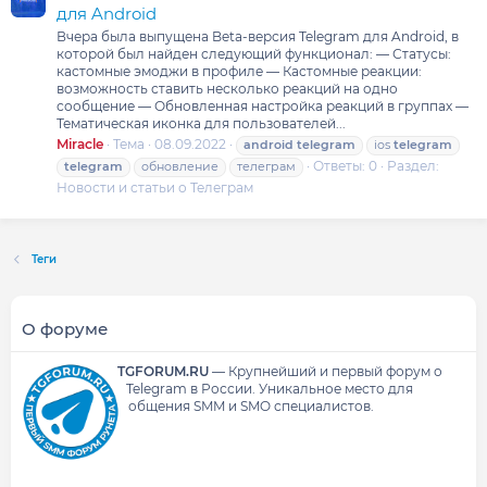
для Android
Вчера была выпущена Beta-версия Telegram для Android, в
которой был найден следующий функционал: — Статусы:
кастомные эмоджи в профиле — Кастомные реакции:
возможность ставить несколько реакций на одно
сообщение — Обновленная настройка реакций в группах —
Тематическая иконка для пользователей...
Miracle
Тема
08.09.2022
android
telegram
ios
telegram
Ответы: 0
Раздел:
telegram
обновление
телеграм
Новости и статьи о Телеграм
Теги
О форуме
TGFORUM.RU
—
Крупнейший и первый форум о
Telegram в России.
Уникальное место для
общения SMM и SMO специалистов.