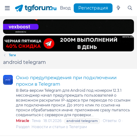
Вход
Регистрация
Теги
android telegram
Окно предупреждения при подключении
прокси в Telegram
В Beta-версии Telegram для Android под номером 12.3.1
мессенджер начал предупреждать пользователей о
возможном раскрытии IP-адреса при переходе по ссылкам
для подключения прокси. До этого клик по ссылке на
прокси обрабатывался иначе: приложение сразу пыталось
соединиться с сервером для проверки...
Miracle
Тема
18.01.2026
Ответы: 0
android
telegram
Раздел:
Новости и статьи о Телеграм