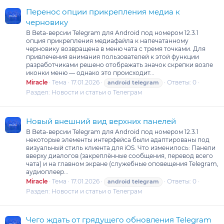
Перенос опции прикрепления медиа к
черновику
В Beta-версии Telegram для Android под номером 12.3.1
опция прикрепления медиафайла к напечатанному
черновику возвращена в меню чата с тремя точками. Для
привлечения внимания пользователей к этой функции
разработчиками решено отображать значок скрепки возле
иконки меню — однако это происходит...
Miracle
Тема
17.01.2026
Ответы: 0
android
telegram
Раздел:
Новости и статьи о Телеграм
Новый внешний вид верхних панелей
В Beta-версии Telegram для Android под номером 12.3.1
некоторые элементы интерфейса были адаптированы под
визуальный стиль клиента для iOS. Что изменилось: Панели
вверху диалогов (закреплённые сообщения, перевод всего
чата) и на главном экране (служебные оповещения Telegram,
аудиоплеер...
Miracle
Тема
17.01.2026
Ответы: 0
android
telegram
Раздел:
Новости и статьи о Телеграм
Чего ждать от грядущего обновления Telegram