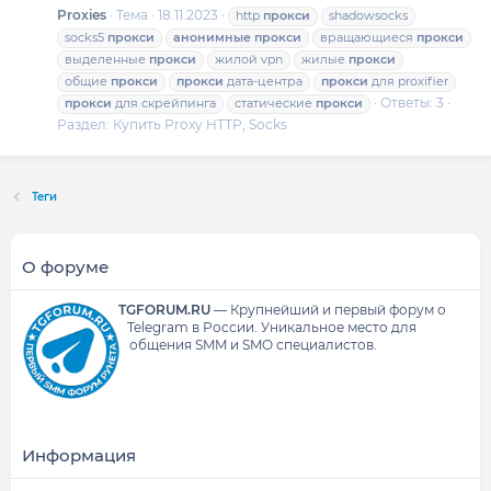
Proxies
Тема
18.11.2023
http
прокси
shadowsocks
socks5
прокси
анонимные
прокси
вращающиеся
прокси
выделенные
прокси
жилой vpn
жилые
прокси
общие
прокси
прокси
дата-центра
прокси
для proxifier
Ответы: 3
прокси
для скрейпинга
статические
прокси
Раздел:
Купить Proxy HTTP, Socks
Теги
О форуме
TGFORUM.RU
—
Крупнейший и первый форум о
Telegram в России.
Уникальное место для
общения SMM и SMO специалистов.
Информация