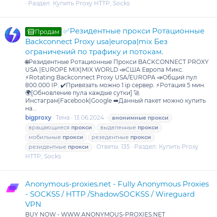
Раздел:
Купить Proxy HTTP, Socks
✅Резидентные прокси Ротационные
Продам
Backconnect Proxy usa|europa|mix Без
ограничений по трафику и потокам.
🌐Резидентные Ротационные Прокси BACKCONNECT PROXY
USA |EUROPE MIX|MIX WORLD 📣США Европа Микс.
⚡Rotating Backconnect Proxy USA/EUROPA 📣Общий пул
800.000 IP. ✔️Привязать можно 1 ip сервер. ⚡️Ротация 5 мин.
🌍[Обновление пула каждые сутки] 🚀
Инстаграм|Facebook|Google ➡️Данный пакет можно купить
на...
bigproxy
Тема
13.06.2024
анонимные
прокси
вращающиеся
прокси
выделенные
прокси
мобильные
прокси
резедентные
прокси
Ответы: 135
Раздел:
Купить Proxy
резидентные
прокси
HTTP, Socks
Anonymous-proxies.net - Fully Anonymous Proxies
- SOCKS5 / HTTP /ShadowSOCKSS / Wireguard
VPN
BUY NOW - WWW.ANONYMOUS-PROXIES.NET