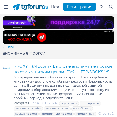
Вход
Регистрация
Теги
анонимные прокси
PROXYTRAIL.com - Быстрые анонимные прокси
по самым низким ценам IPV4 | HTTP/SOCKS4/5
Мы предлагаем вам: ·Высокую скорость: Наслаждайтесь
мгновенным доступом к любимым ресурсам. ·Безопасность
данных: Ваши личные данные под надежной защитой.
·Широкий выбор локаций: Получите доступ к контенту из
разных стран. Уникальные предложения: Бесплатный
пробный период: Попробуйте наши...
Proxytrail
Тема
16.10.2024
buy proxies
http
прокси
residential proxies
residential proxy
socks5 proxy
Ответы: 2
socks5
прокси
анонимные
прокси
прокси
ipv4