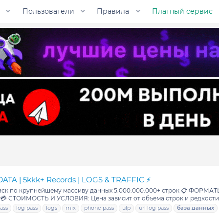
Пользователи
Правила
Платный сервис
A | 5kkk+ Records | LOGS & TRAFFIC ⚡️
по крупнейшему массиву данных 5.000.000.000+ строк 📋 ФОРМАТЫ РЕЗУЛ
 💳 СТОИМОСТЬ И УСЛОВИЯ: Цена зависит от объема строк и редкости з
ass
log pass
logs
mix
phone pass
ulp
url log pass
база
данных