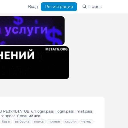
Вход
Регистрация
Поиск
ЬТАТОВ: url:login:pass | login:pass | mail:pass |
апроса. Средний чек...
базы
выборка
поиск
приват
строки
чекер