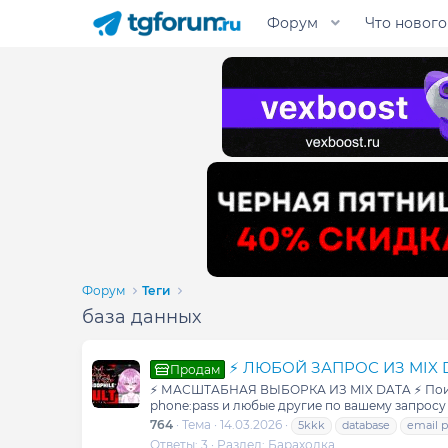
Форум
Что нового
Форум
Теги
база данных
⚡️ ЛЮБОЙ ЗАПРОС ИЗ MIX DAT
Продам
⚡️ МАСШТАБНАЯ ВЫБОРКА ИЗ MIX DATA ⚡️ Поиск 
phone:pass и любые другие по вашему запросу
764
Тема
14.03.2026
5kkk
database
email p
Ответы: 3
Раздел:
Барахолка