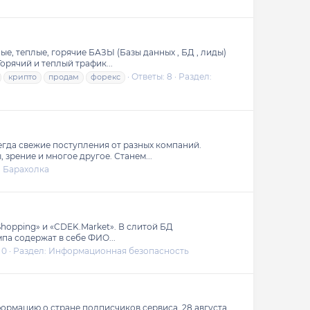
 теплые, горячие БАЗЫ (Базы данных , БД , лиды)
орячий и теплый трафик...
Ответы: 8
Раздел:
крипто
продам
форекс
гда свежие поступления от разных компаний.
 зрение и многое другое. Станем...
:
Барахолка
opping» и «CDEK.Market». В слитой БД
мпа содержат в себе ФИО...
 0
Раздел:
Информационная безопасность
ормацию о стране подписчиков сервиса. 28 августа