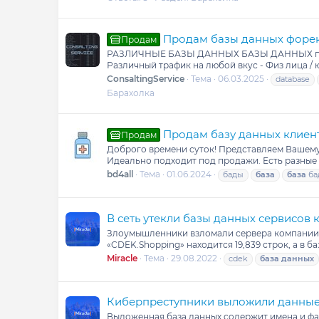
Продам базы данных форекс 
Продам
РАЗЛИЧНЫЕ БАЗЫ ДАННЫХ БАЗЫ ДАННЫХ по любой
Различный трафик на любой вкус - Физ лица / ю
ConsaltingService
Тема
06.03.2025
database
Барахолка
Продам базу данных клиен
Продам
Доброго времени суток! Представляем Вашему
Идеально подходит под продажи. Есть разные н
bd4all
Тема
01.06.2024
бады
база
база
ба
В сеть утекли базы данных сервисов
Злоумышленники взломали сервера компании и
«CDEK.Shopping» находится 19,839 строк, а в б
Miracle
Тема
29.08.2022
cdek
база
данных
Киберпреступники выложили данные 
Выложенная база данных содержит имена и фам