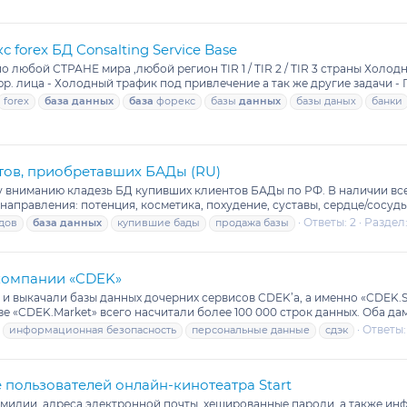
forex БД Consalting Service Base
 СТРАНЕ мира ,любой регион TIR 1 / TIR 2 / TIR 3 страны Холодные,
р. лица - Холодный трафик под привлечение а так же другие задачи - Г
forex
база
данных
база
форекс
базы
данных
базы даных
банки
тов, приобретавших БАДы (RU)
 вниманию кладезь БД купивших клиентов БАДы по РФ. В наличии все
аправления: потенция, косметика, похудение, суставы, сердце/сосуды,
Ответы: 2
Раздел
дов
база
данных
купившие бады
продажа базы
 компании «CDEK»
 выкачали базы данных дочерних сервисов CDEK’a, а именно «CDEK.Sh
азе «CDEK.Market» всего насчитали более 100 000 строк данных. Оба да
Ответы:
информационная безопасность
персональные данные
сдэк
пользователей онлайн-кинотеатра Start
илии, адреса электронной почты, хешированные пароли, а также инф