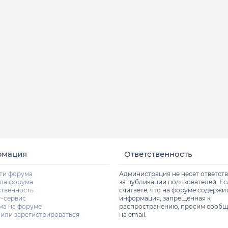
рмация
Ответственность
ти форума
Администрация не несет ответст
ла форума
за публикации пользователей. Е
ственность
считаете, что на форуме содержи
т-сервис
информация, запрещённая к
ма на форуме
распространению, просим сообщ
 или зарегистрироваться
на email.