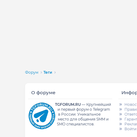
Форум
Теги
О форуме
Инфо
TGFORUM.RU
—
Крупнейший
Новос
и первый форум о Telegram
Прави
в России.
Уникальное
Ответ
место для общения SMM и
Гаран
SMO специалистов.
Рекла
Войти