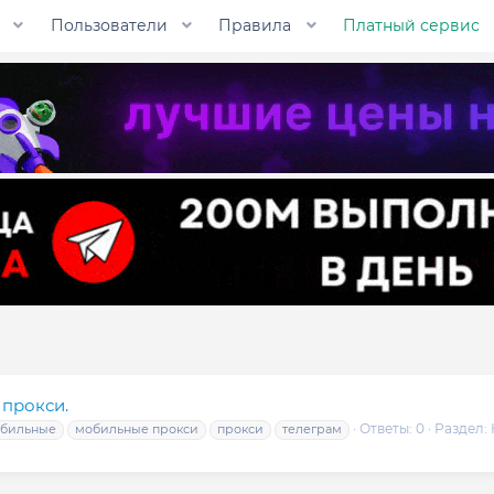
Пользователи
Правила
Платный сервис
 прокси.
Ответы: 0
Раздел:
бильные
мобильные прокси
прокси
телеграм