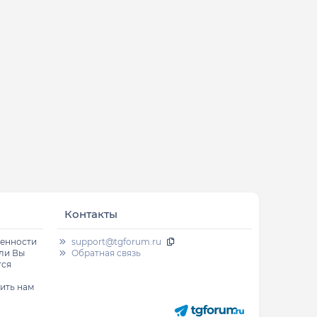
Контакты
венности
support@tgforum.ru
сли Вы
Обратная связь
тся
ить нам