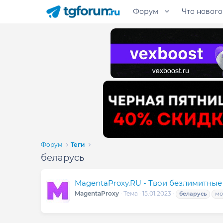
Форум
Что нового
Форум
Теги
беларусь
MagentaProxy.RU - Твои безлимитные
MagentaProxy
Тема
15.01.2023
беларусь
мо