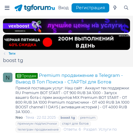
Вход
Регистрация
Теги
boost tg
Premium продвижение в Telegram -
Продам
N
Вывод В Топ Поиска - СТАРТЫ для Ботов
Прямой поставщик услуг: Наш сайт : Аккаунт тех поддержки:
RU Premium BOT START - ОТ 900 RUB ЗА 1000 - Запуск
вашего бота с прем аккаунтов MIX Premium BOT START - ОТ
800 RUB ЗА 1000 Premium подписчики - ОТ 400 RUB ЗА 1000
BOOST channel l 1 DAYS ( активация историй ) - ОТ 4000 RUB
ЗА 1000...
Neo
Тема
22.02.2025
boost
tg
premium
премиум подпистчики
старт для ботов
Ответы: 6
Раздел:
Услуги по
телеграм продвижение