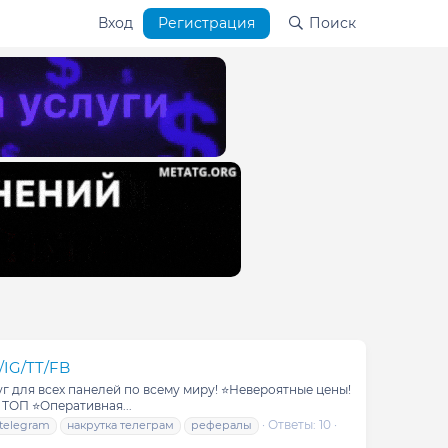
Вход
Регистрация
Поиск
IG/TT/FB
 для всех панелей по всему миру! ⭐️Невероятные цены!
ТОП ⭐️Оперативная...
Ответы: 10
 telegram
накрутка телеграм
рефералы