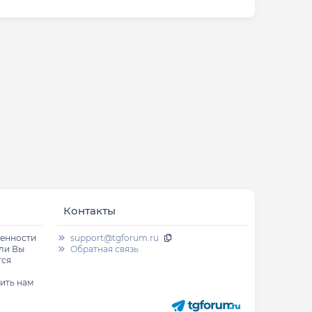
Контакты
венности
support@tgforum.ru
сли Вы
Обратная связь
тся
ить нам