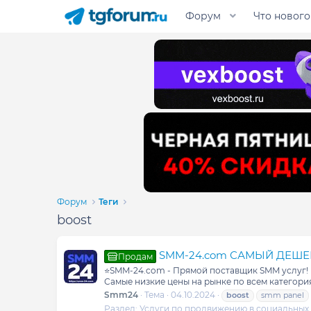
Форум
Что нового
Форум
Теги
boost
SMM-24.com САМЫЙ ДЕШЕВЫЙ
Продам
⭐️SMM-24.com - Прямой поставщик SMM услуг! 
Самые низкие цены на рынке по всем категория
Smm24
Тема
04.10.2024
boost
smm panel
Раздел:
Услуги по продвижению в социальных 