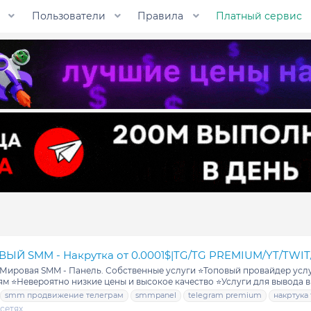
Пользователи
Правила
Платный сервис
 SMM - Накрутка от 0.0001$|TG/TG PREMIUM/YT/TWIT/
Мировая SMM - Панель. Собственные услуги ⭐️Топовый провайдер услуг
м ⭐️Невероятно низкие цены и высокое качество ⭐️Услуги для вывода в 
smm продвижение телеграм
smmpanel
telegram premium
накртука
сетях