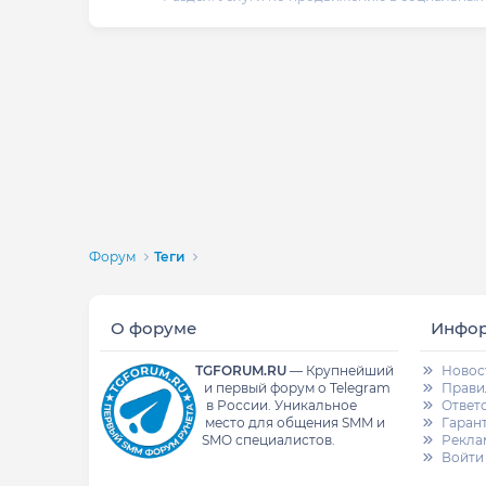
Форум
Теги
О форуме
Инфо
TGFORUM.RU
—
Крупнейший
Новос
и первый форум о Telegram
Прави
в России.
Уникальное
Ответ
место для общения SMM и
Гаран
SMO специалистов.
Рекла
Войти