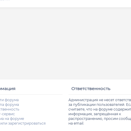
рмация
Ответственность
ти форума
Администрация не несет ответст
ла форума
за публикации пользователей. Е
ственность
считаете, что на форуме содержи
т-сервис
информация, запрещённая к
ма на форуме
распространению, просим сообщ
 или зарегистрироваться
на email.