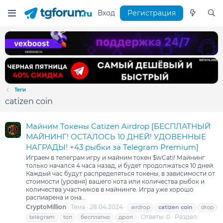
Вход
Регистрация
Теги
catizen coin
Майним Токены Catizen Airdrop [БЕСПЛАТНЫЙ
МАЙНИНГ! ОСТАЛОСЬ 10 ДНЕЙ! УДОВЕННЫЕ
НАГРАДЫ! +43 рыбки за Telegram Premium]
Играем в телеграм игру и майним токен $wCati! Майнинг
только начался 4 часа назад, и будет продолжаться 10 дней.
Каждый час будут распределяться токены, в зависимости от
стоимости (уровня) вашего кота или количества рыбок и
количества участников в майнинге. Игра уже хорошо
распиарена и она...
CryptoMillion
Тема
28.04.2024
airdrop
catizen
coin
drop
Ответы: 0
Раздел:
telegram
ton
бесплатно
дроп