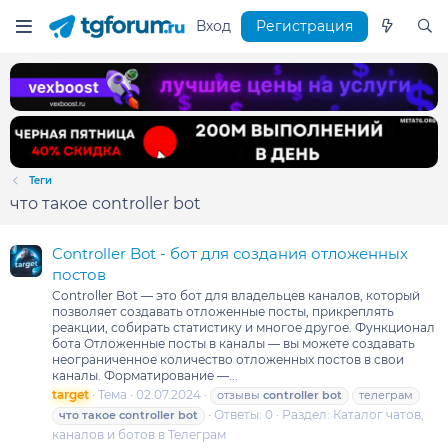
Вход
Регистрация
Теги
что такое controller bot
Controller Bot - бот для создания отложенных
постов
Controller Bot — это бот для владельцев каналов, который
позволяет создавать отложенные посты, прикреплять
реакции, собирать статистику и многое другое. Функционал
бота Отложенные посты в каналы — вы можете создавать
неограниченное количество отложенных постов в свои
каналы. Форматирование —...
target
Тема
02.07.2024
отзывы
controller
bot
телеграм
Ответы: 0
Раздел:
Каталог чатов,
что
такое
controller
bot
каналов и ботов в Телеграм