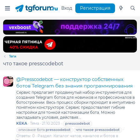
Вход
Регистрация
Теги
что такое presscodebot
@Presscodebot — конструктор собственных
ботов Telegram без знания программирования
Сервис предлагает продвинутый набор инструментов для
создания Telegram ботов для новичков и профессионалов в
ботостроении. Весь процесс сборки проходит в интуитивно
понятном конструкторе. Сервис предостваляет гибкие
настройки для тонкой кастомизации бота. Можно
закладывать условия, действия...
KEKA
Тема
21.10.2023
presscodebot
описание бота
presscodebot
что
такое
presscodebot
Ответы: 0
Раздел:
Каталог чатов, каналов и ботов в