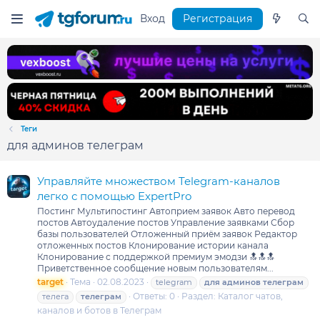
Вход
Регистрация
Теги
для админов телеграм
Управляйте множеством Telegram-каналов
легко с помощью ExpertPro
Постинг Мультипостинг Автоприем заявок Авто перевод
постов Автоудаление постов Управление заявками Сбор
базы пользователей Отложенный приём заявок Редактор
отложенных постов Клонирование истории канала
Клонирование с поддержкой премиум эмодзи 🔝🔝🔝
Приветственное сообщение новым пользователям...
target
Тема
02.08.2023
telegram
для
админов
телеграм
Ответы: 0
Раздел:
Каталог чатов,
телега
телеграм
каналов и ботов в Телеграм