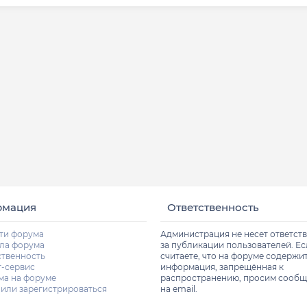
рмация
Ответственность
ти форума
Администрация не несет ответст
ла форума
за публикации пользователей. Е
ственность
считаете, что на форуме содержи
т-сервис
информация, запрещённая к
ма на форуме
распространению, просим сообщ
 или зарегистрироваться
на email.