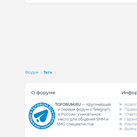
Форум
Теги
О форуме
Инфо
TGFORUM.RU
—
Крупнейший
Новос
и первый форум о Telegram
Прави
в России.
Уникальное
Ответ
место для общения SMM и
Гаран
SMO специалистов.
Рекла
Войти