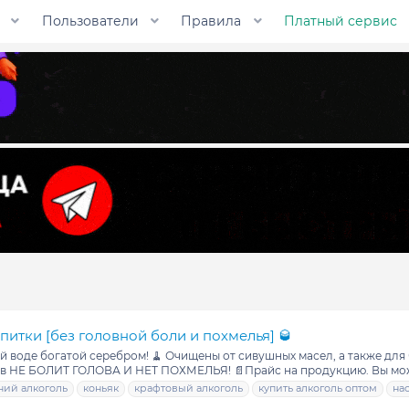
Пользователи
Правила
Платный сервис
итки [без головной боли и похмелья] 🥃
ой воде богатой серебром! 🧹 Очищены от сивушных масел, а также дл
ов НЕ БОЛИТ ГОЛОВА И НЕТ ПОХМЕЛЬЯ! 📄Прайс на продукцию. Вы можете
ий алкоголь
коньяк
крафтовый алкоголь
купить алкоголь оптом
на