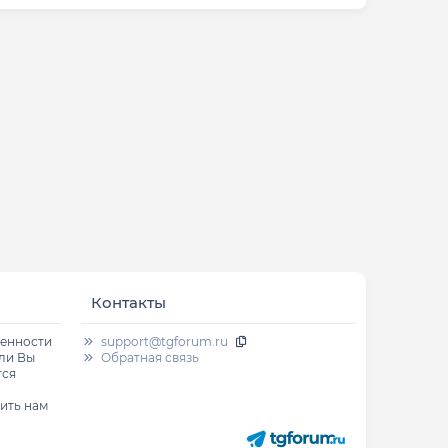
Контакты
венности
support@tgforum.ru
сли Вы
Обратная связь
тся
ить нам