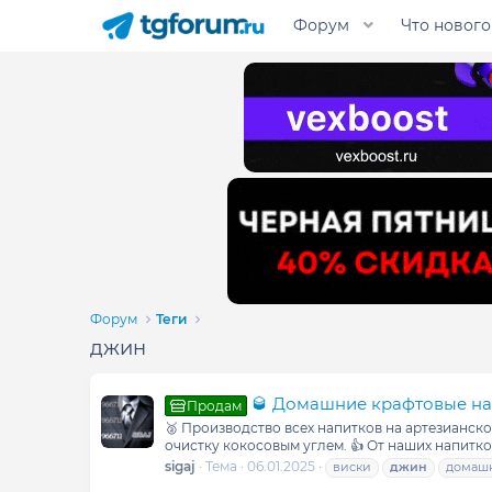
Форум
Что нового
Форум
Теги
джин
🥃 Домашние крафтовые нап
Продам
🥈 Производство всех напитков на артезианск
очистку кокосовым углем. 👍 От наших напитк
sigaj
Тема
06.01.2025
виски
джин
домашн