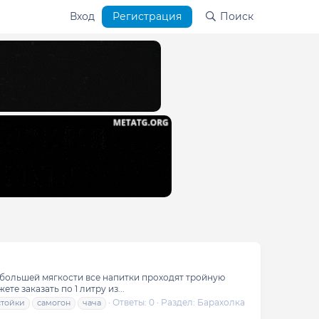
Вход
Регистрация
Поиск
я большей мягкости все напитки проходят тройную
 заказать по 1 литру из...
Ответы: 0
Раздел:
Барахолка
стойки
самогон
чача