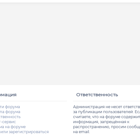
рмация
Ответственность
ти форума
Администрация не несет ответст
ла форума
за публикации пользователей. Е
ственность
считаете, что на форуме содержи
т-сервис
информация, запрещённая к
ма на форуме
распространению, просим сообщ
 или зарегистрироваться
на email.