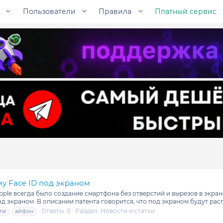
Пользователи
Правила
Платный сервис
му Face ID под экраном
le всегда было создание смартфона без отверстий и вырезов в экране.
д экраном. В описании патента говорится, что под экраном будут расп
Ответы: 0
Раздел:
Новости и статьи
one
айфон