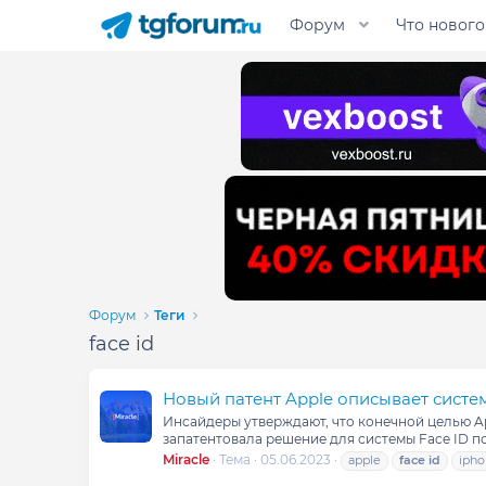
Форум
Что нового
Форум
Теги
face id
Новый патент Apple описывает систе
Инсайдеры утверждают, что конечной целью App
запатентовала решение для системы Face ID по
Miracle
Тема
05.06.2023
apple
face
id
iph