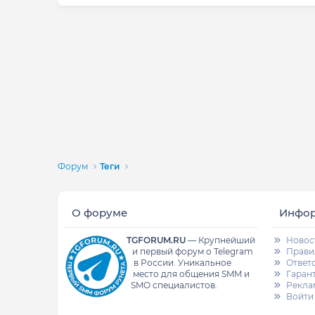
Форум
Теги
О форуме
Инфо
TGFORUM.RU
—
Крупнейший
Новос
и первый форум о Telegram
Прави
в России.
Уникальное
Ответ
место для общения SMM и
Гаран
SMO специалистов.
Рекла
Войти