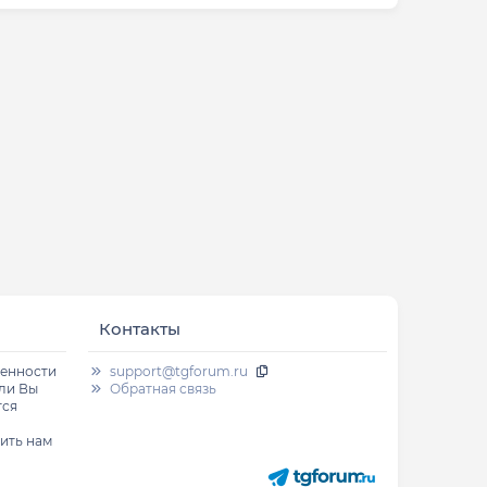
Контакты
венности
support@tgforum.ru
сли Вы
Обратная связь
тся
ить нам