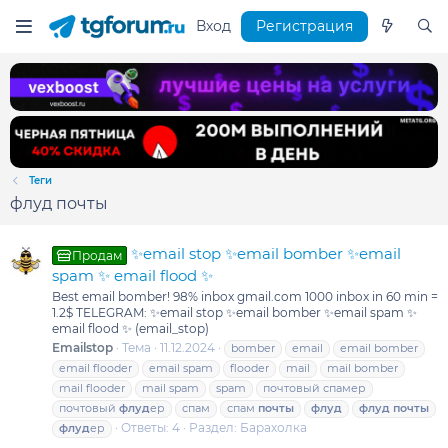
Вход
Регистрация
Теги
флуд почты
✨email stop ✨email bomber ✨email
Продам
spam ✨ email flood ✨
Best email bomber! 98% inbox gmail.com 1000 inbox in 60 min =
1.2$ TELEGRAM: ✨email stop ✨email bomber ✨email spam ✨
email flood ✨ (email_stop)
Emailstop
Тема
11.12.2024
bomber
email
email bomber
email flooder
email spam
flooder
mail
mail bomber
mail flooder
mail spam
spam
почтовый спамер
почтовый
флуд
ер
спам
спам
почты
флуд
флуд
почты
Ответы: 4
Раздел:
Барахолка
флуд
ер