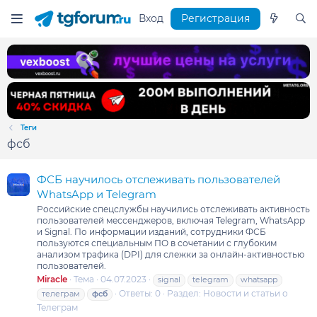
Вход
Регистрация
Теги
фсб
ФСБ научилось отслеживать пользователей
WhatsApp и Telegram
Российские спецслужбы научились отслеживать активность
пользователей мессенджеров, включая Telegram, WhatsApp
и Signal. По информации изданий, сотрудники ФСБ
пользуются специальным ПО в сочетании с глубоким
анализом трафика (DPI) для слежки за онлайн-активностью
пользователей.
Miracle
Тема
04.07.2023
signal
telegram
whatsapp
Ответы: 0
Раздел:
Новости и статьи о
телеграм
фсб
Телеграм