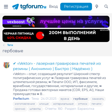
Вход
Регистрация
Теги
гербовые
✔ «Vektor» - лазерная гравировка печатей из
резины ( Анонимно | Быстро | Надёжно )
«Vektor» – опыт, создающий результат! Широкий спектр
полиграфических услуг ➥ Лазерная гравировка печатей из
штемпельной резины; ➥ Печати ООО, ИП, факсимиле,
врачебные, государственные, нотариальные и другие; ➥
Продажа готовых векторных макетов (CDR, EPS, AI); Наши
преимущества ➥ В...
Perfectum
Тема
24.01.2025
врача
гербовые
заказать
изготовление
клише
нотариальные
оттиск
печати
Ответы: 160
Раздел:
Барахолка
срочно
штампы