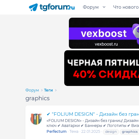
Форум
Что нового
Форум
Теги
graphics
✔ "FOLIUM DESIGN" - Дизайн без гран
«FOLIUM DESIGN» - Дизайн без границ! Дизайн-
ключ ✔ Аватарки ✔ Баннеры ✔ Логотипы ✔ Визи
Perfectum
Тема
22.01.2025
design
graphics