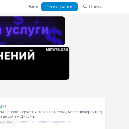
Вход
Регистрация
Поиск
р.)
 каналов, групп, чатов в соц. сетях, мессенджерах под
 дизайн ✔ Дизайн...
Ответы: 2
Раздел:
Барахолка
ние тем