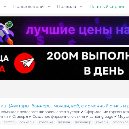
Пользователи
Правила
Платный сервис
иц! (Аватары, баннеры, моушн, веб, фирменный стиль и д
команда предлагает широкий спектр услуг ✔ Оформление торговых тем,
тки ✔ Стикеры ✔ Создание фирменного стиля ✔ Landing page ✔ Моушн
аватар
баннеры
графика
дизайн
дизайнер
каналы
оформле