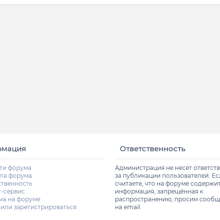
рмация
Ответственность
ти форума
Администрация не несет ответст
ла форума
за публикации пользователей. Е
ственность
считаете, что на форуме содержи
т-сервис
информация, запрещённая к
ма на форуме
распространению, просим сообщ
 или зарегистрироваться
на email.