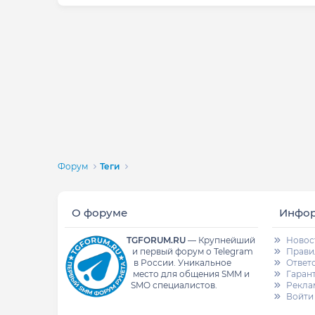
Форум
Теги
О форуме
Инфо
TGFORUM.RU
—
Крупнейший
Новос
и первый форум о Telegram
Прави
в России.
Уникальное
Ответ
место для общения SMM и
Гаран
SMO специалистов.
Рекла
Войти