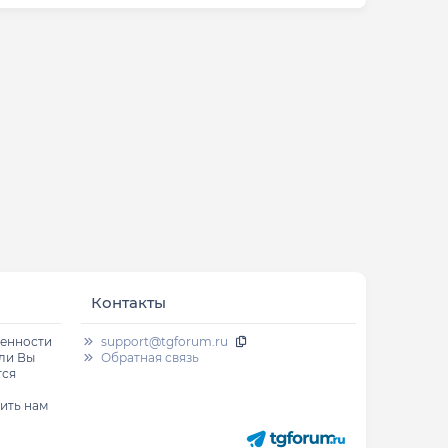
Контакты
венности
support@tgforum.ru
сли Вы
Обратная связь
тся
ить нам