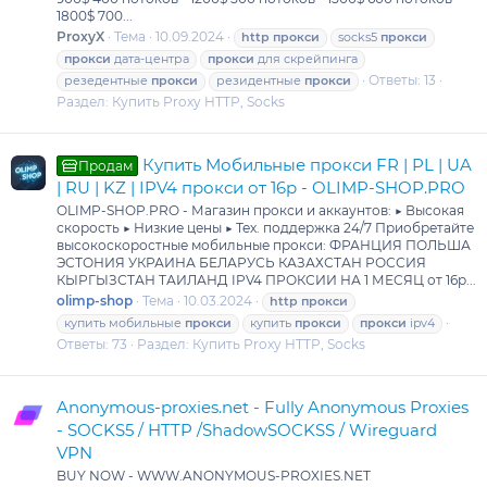
1800$ 700...
ProxyX
Тема
10.09.2024
http
прокси
socks5
прокси
прокси
дата-центра
прокси
для скрейпинга
Ответы: 13
резедентные
прокси
резидентные
прокси
Раздел:
Купить Proxy HTTP, Socks
Купить Мобильные прокси FR | PL | UA
Продам
| RU | KZ | IPV4 прокси от 16р - OLIMP-SHOP.PRO
OLIMP-SHOP.PRO - Магазин прокси и аккаунтов: ▶ Высокая
скорость ▶ Низкие цены ▶ Тех. поддержка 24/7 Приобретайте
высокоскоростные мобильные прокси: ФРАНЦИЯ ПОЛЬША
ЭСТОНИЯ УКРАИНА БЕЛАРУСЬ КАЗАХСТАН РОССИЯ
КЫРГЫЗСТАН ТАИЛАНД IPV4 ПРОКСИИ НА 1 МЕСЯЦ от 16р...
olimp-shop
Тема
10.03.2024
http
прокси
купить мобильные
прокси
купить
прокси
прокси
ipv4
Ответы: 73
Раздел:
Купить Proxy HTTP, Socks
Anonymous-proxies.net - Fully Anonymous Proxies
- SOCKS5 / HTTP /ShadowSOCKSS / Wireguard
VPN
BUY NOW - WWW.ANONYMOUS-PROXIES.NET