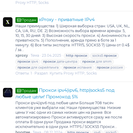
Proxy HTTP, Socks
xProxy - приватные IPv4
Продам
Наши преимущества: 1) Широкая выборка стран: USA, UK, NL,
CA, UA, RU, DE. 2) Возможность выбора времени аренды: 5,
10, 15, 30 дней. 3) Высокая скорость прокси. 4) Анонимность и
приватность. 5) Пополнение, аренда прямо в боте за 1
минуту. 6) Все типы экспорта: HTTP/S, SOCKS5 7) Цены от 0.4$
/ за...
xproxy
Тема
23.04.2025
http
прокси
socks5
прокси
прокси
ipv4
прокси
дата-центра
прокси
для smm
прокси
для скрейпинга
прокси
испания
прокси
россия
Ответы: 1
Раздел:
Купить Proxy HTTP, Socks
Прокси ipv4|ipv6, http|socks5 под
Продам
любые цели! Промокод 5%
Прокси ipv4|ipv6 под любые цели Больше 708 тысяч
клиентов уже выбрали нас Наши преимущества: Низкие
цены У нас одни из самых низких цен на рынке. Все
автоматизировано Прокси активируются сразу же после
оплаты В одни руки Продажа прокси ведется
исключительно в одни руки. HTTPS / SOCKS5 Прокси...
boostee
Тема
08.12.2024
http
прокси
ipv6
socks5