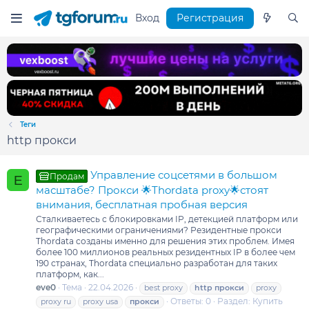
Вход
Регистрация
Теги
http прокси
Управление соцсетями в большом
Продам
E
масштабе? Прокси 🌟Thordata proxy🌟стоят
внимания, бесплатная пробная версия
Сталкиваетесь с блокировками IP, детекцией платформ или
географическими ограничениями? Резидентные прокси
Thordata созданы именно для решения этих проблем. Имея
более 100 миллионов реальных резидентных IP в более чем
190 странах, Thordata специально разработан для таких
платформ, как...
eve0
Тема
22.04.2026
best proxy
http
прокси
proxy
Ответы: 0
Раздел:
Купить
proxy ru
proxy usa
прокси