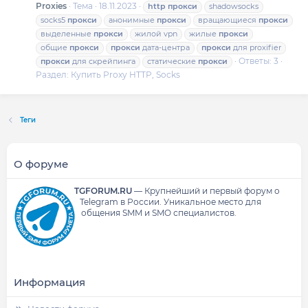
Proxies
Тема
18.11.2023
http
прокси
shadowsocks
socks5
прокси
анонимные
прокси
вращающиеся
прокси
выделенные
прокси
жилой vpn
жилые
прокси
общие
прокси
прокси
дата-центра
прокси
для proxifier
Ответы: 3
прокси
для скрейпинга
статические
прокси
Раздел:
Купить Proxy HTTP, Socks
Теги
О форуме
TGFORUM.RU
—
Крупнейший и первый форум о
Telegram в России.
Уникальное место для
общения SMM и SMO специалистов.
Информация