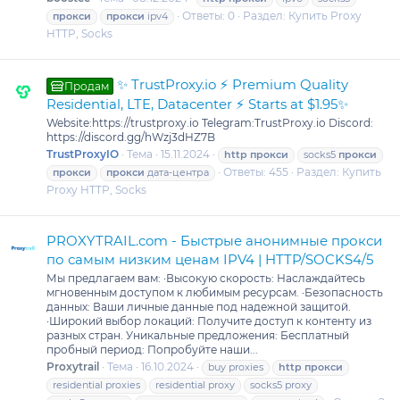
Ответы: 0
Раздел:
Купить Proxy
прокси
прокси
ipv4
HTTP, Socks
✨ TrustProxy.io ⚡️ Premium Quality
Продам
Residential, LTE, Datacenter ⚡️ Starts at $1.95✨
Website:https://trustproxy.io Telegram:TrustProxy.io Discord:
https://discord.gg/hWzj3dHZ7B
TrustProxyIO
Тема
15.11.2024
http
прокси
socks5
прокси
Ответы: 455
Раздел:
Купить
прокси
прокси
дата-центра
Proxy HTTP, Socks
PROXYTRAIL.com - Быстрые анонимные прокси
по самым низким ценам IPV4 | HTTP/SOCKS4/5
Мы предлагаем вам: ·Высокую скорость: Наслаждайтесь
мгновенным доступом к любимым ресурсам. ·Безопасность
данных: Ваши личные данные под надежной защитой.
·Широкий выбор локаций: Получите доступ к контенту из
разных стран. Уникальные предложения: Бесплатный
пробный период: Попробуйте наши...
Proxytrail
Тема
16.10.2024
buy proxies
http
прокси
residential proxies
residential proxy
socks5 proxy