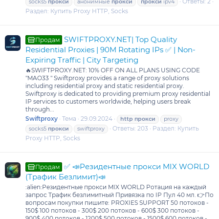
Ответы: 2
socks5
прокси
анонимные
прокси
прокси
ipv4
Раздел:
Купить Proxy HTTP, Socks
SWIFTPROXY.NET| Top Quality
Продам
Residential Proxies | 90M Rotating IPs ✅ | Non-
Expiring Traffic | City Targeting
🔥SWIFTPROXY.NET: 10% OFF ON ALL PLANS USING CODE
"MAO33 " Swiftproxy provides a range of proxy solutions
including residential proxy and static residential proxy.
Swiftproxy is dedicated to providing premium proxy residential
IP services to customers worldwide, helping users break
through...
Swiftproxy
Тема
29.09.2024
http
прокси
proxy
Ответы: 203
Раздел:
Купить
socks5
прокси
swiftproxy
Proxy HTTP, Socks
✅ 📣Резидентные прокси MIX WORLD
Продам
(Трафик Безлимит)📣
:alien:Резидентные прокси MIX WORLD Ротация на каждый
запрос Трафик безлимитный Привязка по IP Пул 40 мл. 👉По
вопросам покупки пишите: PROXIES SUPPORT 50 потоков -
150$ 100 потоков - 300$ 200 потоков - 600$ 300 потоков -
900$ 400 потоков - 1200$ 500 потоков - 1500$ 600 потоков -