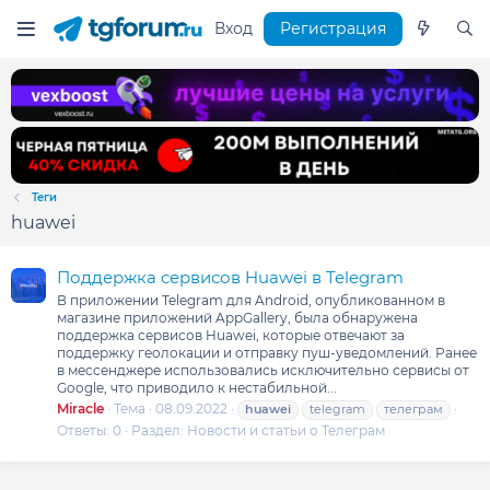
Вход
Регистрация
Теги
huawei
Поддержка сервисов Huawei в Telegram
В приложении Telegram для Android, опубликованном в
магазине приложений AppGallery, была обнаружена
поддержка сервисов Huawei, которые отвечают за
поддержку геолокации и отправку пуш-уведомлений. Ранее
в мессенджере использовались исключительно сервисы от
Google, что приводило к нестабильной...
Miracle
Тема
08.09.2022
huawei
telegram
телеграм
Ответы: 0
Раздел:
Новости и статьи о Телеграм