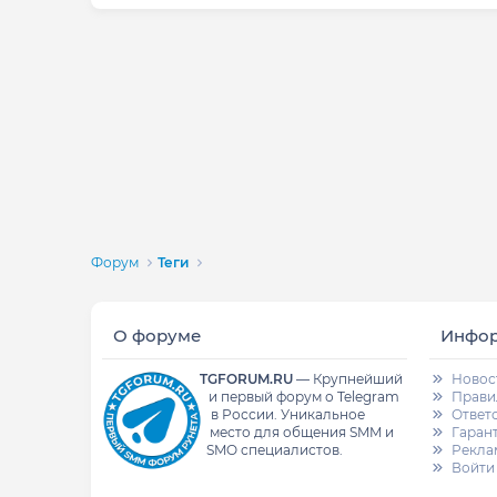
Форум
Теги
О форуме
Инфо
TGFORUM.RU
—
Крупнейший
Новос
и первый форум о Telegram
Прави
в России.
Уникальное
Ответ
место для общения SMM и
Гаран
SMO специалистов.
Рекла
Войти