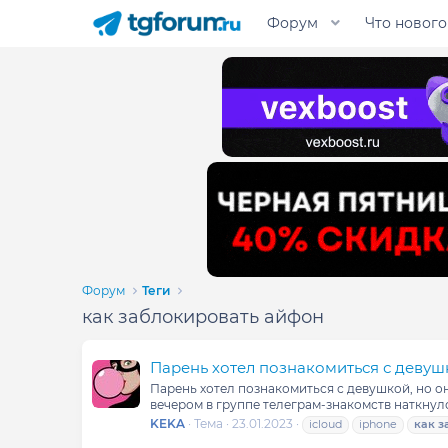
Форум
Что нового
Форум
Теги
как заблокировать айфон
Парень хотел познакомиться с девушк
Парень хотел познакомиться с девушкой, но он
вечером в группе телеграм-знакомств наткнулс
KEKA
Тема
23.01.2023
icloud
iphone
как
з