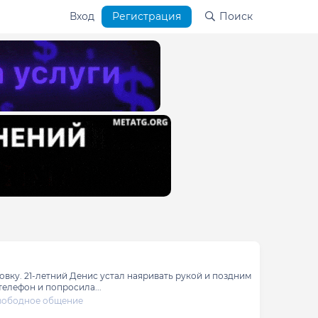
Вход
Регистрация
Поиск
овку. 21-летний Денис устал наяривать рукой и поздним
телефон и попросила...
вободное общение