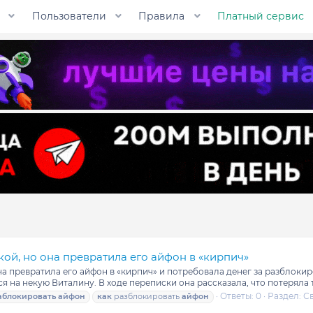
Пользователи
Правила
Платный сервис
ой, но она превратила его айфон в «кирпич»
а превратила его айфон в «кирпич» и потребовала денег за разблокир
я на некую Виталину. В ходе переписки она рассказала, что потеряла 
Ответы: 0
Раздел:
С
аблокировать
айфон
как
разблокировать
айфон