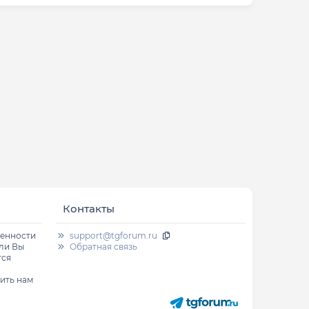
Контакты
венности
support@tgforum.ru
сли Вы
Обратная связь
тся
ить нам