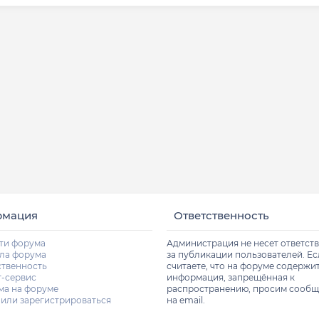
рмация
Ответственность
ти форума
Администрация не несет ответст
ла форума
за публикации пользователей. Е
ственность
считаете, что на форуме содержи
т-сервис
информация, запрещённая к
ма на форуме
распространению, просим сообщ
 или зарегистрироваться
на email.