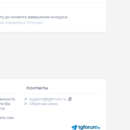
ппу до момента завершения конкурса.
кая поддержка Телеграм
Контакты
венности
support@tgforum.ru
сли Вы
Обратная связь
тся
ить нам