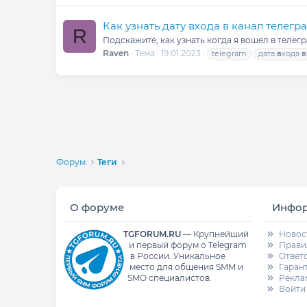
Как узнать дату входа в канал телегр
R
Подскажите, как узнать когда я вошел в телег
Raven
Тема
19.01.2023
telegram
дата
в
хода
в
Форум
Теги
О форуме
Инфо
TGFORUM.RU
—
Крупнейший
Новос
и первый форум о Telegram
Прави
в России.
Уникальное
Ответ
место для общения SMM и
Гаран
SMO специалистов.
Рекла
Войти