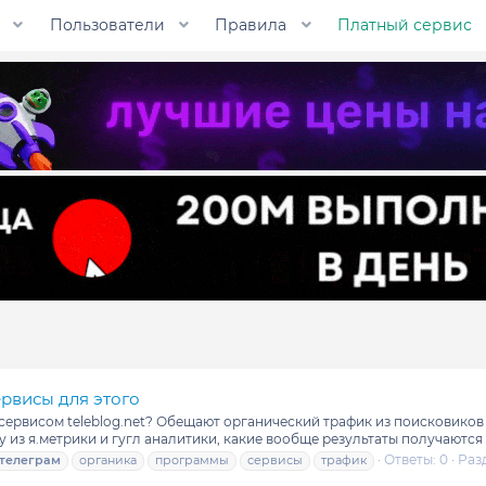
Пользователи
Правила
Платный сервис
ервисы для этого
 сервисом teleblog.net? Обещают органический трафик из поисковиков 
у из я.метрики и гугл аналитики, какие вообще результаты получаются К
Ответы: 0
Раз
телеграм
органика
программы
сервисы
трафик