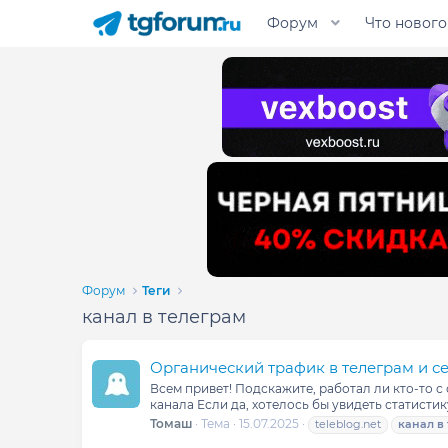
Форум
Что нового
Форум
Теги
канал в телеграм
Органический трафик в телеграм и с
Всем привет! Подскажите, работал ли кто-то с
канала Если да, хотелось бы увидеть статистик
Томаш
Тема
15.07.2025
teleblog.net
канал
в