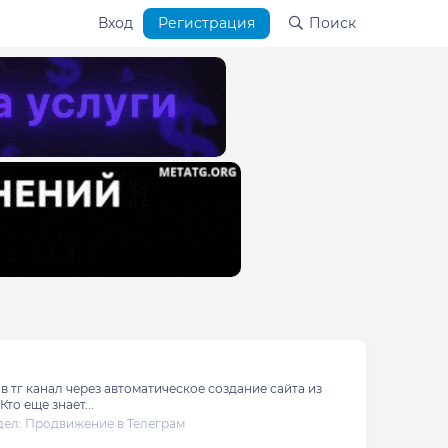
Вход
Регистрация
Поиск
в тг канал через автоматическое создание сайта из
то еще знает...
дел:
Продвижение в Телеграм