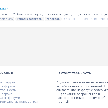
амм?
рам канал? Выиграл конкурс, но нужно подтвердить, что я вошел в гру
Ответы: 4
Раздел:
Техничес
telegram
канал
в
телеграм
телеграм
рмация
Ответственность
ти форума
Администрация не несет ответст
ла форума
за публикации пользователей. Е
ственность
считаете, что на форуме содержи
т-сервис
информация, запрещённая к
ма на форуме
распространению, просим сообщ
 или зарегистрироваться
на email.