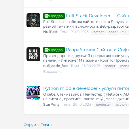
Full-Stack Developer — Сайт
Продам
Full-Stack разработка сайтов и софта Берусь 
разной тематики и сложности. Веб-разработк
NullFast
Тема
19.09.2025
botnet
coder
full
Разработчик Сайтов и Софта
Продам
Привет дорогие друзья! Я предлагаю свои услу
панели) - Интернет Магазины - Крипто Проект
null_code_fast
Тема
26.08.2025
botnet
coder
Барахолка
Python middle developer - услуги пит
О себе: Стек навыков: Пентестер 1) Network (AD
на питоне , простите - пайтоне 🤣 , фласк,джанг
StarPony
Тема
20.10.2024
pentester
python
Форум
Теги