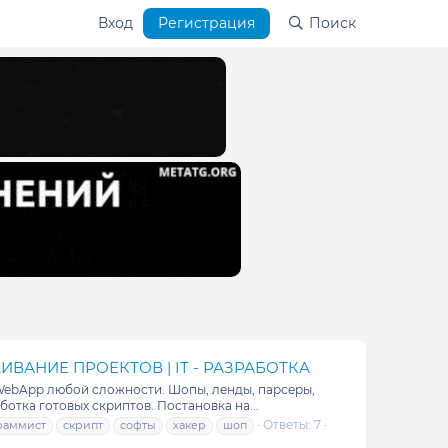
Вход
Регистрация
Поиск
ЖИВАНИЕ ПРОЕКТОВ | IT - РАЗРАБОТКА
ebApp любой сложности. Шопы, ленды, парсеры,
тка готовых скриптов. Постановка на...
Ответы: 7
раммист
скрипт
софты
хакер
шоп