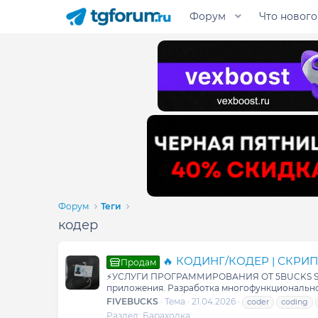
Форум
Что нового
Форум
Теги
кодер
🔥 КОДИНГ/КОДЕР | СКРИПТ
Продам
⚡УСЛУГИ ПРОГРАММИРОВАНИЯ ОТ 5BUCKS SERVIC
приложения. Разработка многофункциональног
FIVEBUCKS
Тема
21.04.2026
coder
coding
Раздел:
Барахолка