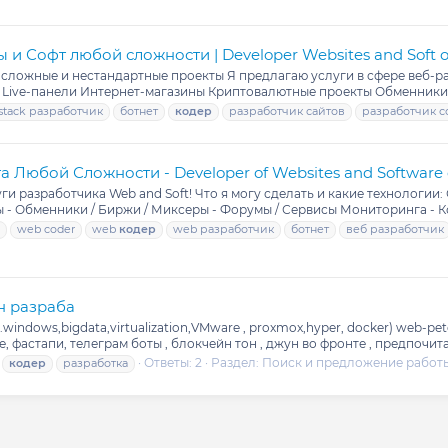
ы и Софт любой сложности | Developer Websites and Soft o
за сложные и нестандартные проекты Я предлагаю услуги в сфере веб-р
а Live-панели Интернет-магазины Криптовалютные проекты Обменники,
-stack разработчик
ботнет
кодер
разработчик сайтов
разработчик с
 Любой Сложности - Developer of Websites and Software o
ги разработчика Web and Soft! Что я могу сделать и какие технологии:
ы - Обменники / Биржи / Миксеры - Форумы / Сервисы Мониторинга - Ко
web coder
web
кодер
web разработчик
ботнет
веб разработчик
он разраба
.windows,bigdata,virtualization,VMware , proxmox,hyper, docker) web-pet
е, фастапи, телеграм боты , блокчейн тон , джун во фронте , предпочита
Ответы: 2
Раздел:
Поиск и предложение работ
кодер
разработка