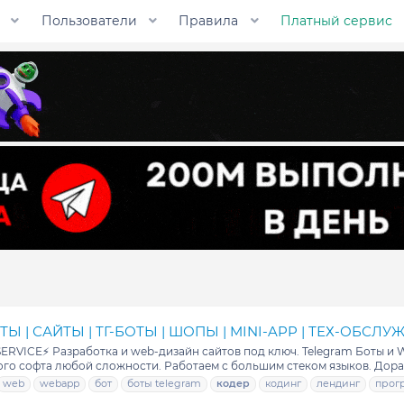
Пользователи
Правила
Платный сервис
Ы | САЙТЫ | ТГ-БОТЫ | ШОПЫ | MINI-APP | ТЕХ-ОБСЛУ
E⚡ Разработка и web-дизайн сайтов под ключ. Telegram Боты и W
о софта любой сложности. Работаем с большим стеком языков. Дорабо
web
webapp
бот
боты telegram
кодер
кодинг
лендинг
прог