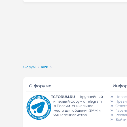
Форум
Теги
О форуме
Инфо
TGFORUM.RU
—
Крупнейший
Новос
и первый форум о Telegram
Прави
в России.
Уникальное
Ответ
место для общения SMM и
Гаран
SMO специалистов.
Рекла
Войти