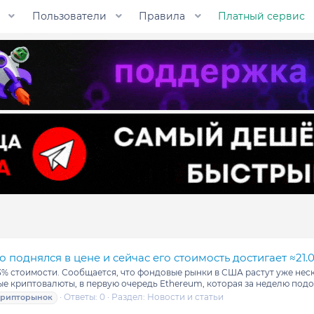
Пользователи
Правила
Платный сервис
о поднялся в цене и сейчас его стоимость достигает ≈21.
3% стоимости. Сообщается, что фондовые рынки в США растут уже неск
ные криптовалюты, в первую очередь Ethereum, которая за неделю подор
Ответы: 0
Раздел:
Новости и статьи
крипторынок