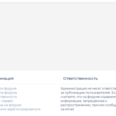
рмация
Ответственность
ти форума
Администрация не несет ответст
ла форума
за публикации пользователей. Е
ственность
считаете, что на форуме содержи
т-сервис
информация, запрещённая к
ма на форуме
распространению, просим сообщ
 или зарегистрироваться
на email.