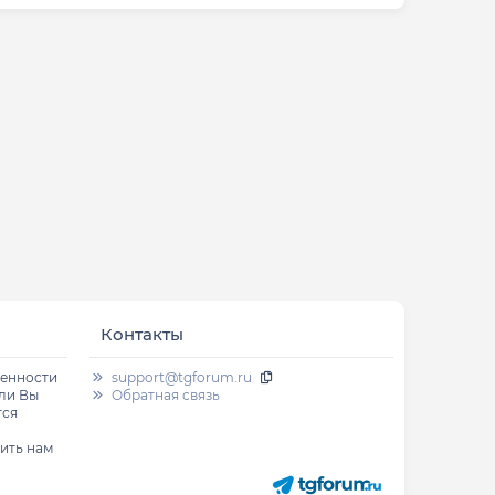
Контакты
венности
support@tgforum.ru
сли Вы
Обратная связь
тся
ить нам