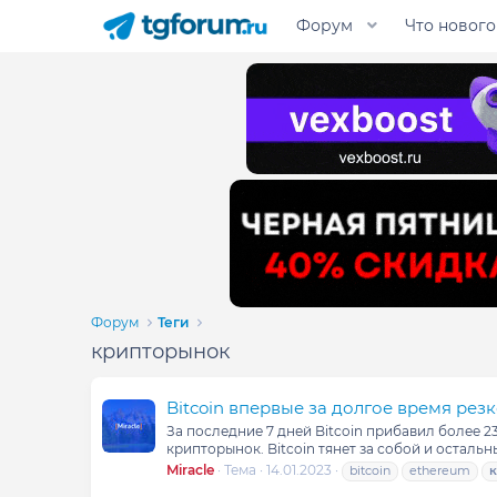
Форум
Что нового
Форум
Теги
крипторынок
Bitcoin впервые за долгое время резк
За последние 7 дней Bitcoin прибавил более 2
крипторынок. Bitcoin тянет за собой и осталь
Miracle
Тема
14.01.2023
bitcoin
ethereum