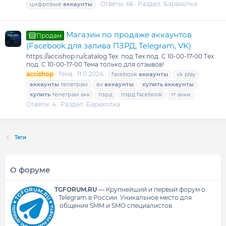
Ответы: 66
Раздел:
Барахолка
цифровые
аккаунты
Магазин по продаже аккаунтов
Продам
(Facebook для залива ПЗРД, Telegram, VK)
https://accishop.ru/catalog Тех. под Tех под. С 10-00-17-00 Tех
под. С 10-00-17-00 Тема только для отзывов!
accishop
Тема
11.11.2024
facebook
аккаунты
vk play
аккаунты
телеграм
вк
аккаунты
купить
аккаунты
купить
телеграм акк
пзрд
пзрд facebook
тг акки
Ответы: 4
Раздел:
Барахолка
Теги
О форуме
TGFORUM.RU
—
Крупнейший и первый форум о
Telegram в России.
Уникальное место для
общения SMM и SMO специалистов.