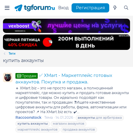
Вход
Регистрация
Теги
купить аккаунты
✅ XMart - Маркетплейс готовых
Продам
аккаунтов. Покупка и продажа.
🔹 XMart.biz – это не просто магазин, а полноценный
маркетплейс, где можно купить и продать готовые аккаунты
и цифровые товары. Он идеально подойдёт как
покупателям, так и продавцам. ❓Ищете качественные
цифровые аккаунты для работы, фарма, автоматизации или
проектов? 📌 На XMart.biz есть: ✔️...
Raccoonstock
Тема
14.01.2026
аккаунты
для арбитража
купить
аккаунты
магазин аккаунтов
маркетплейс аккаунтов
продажа аккаунтов