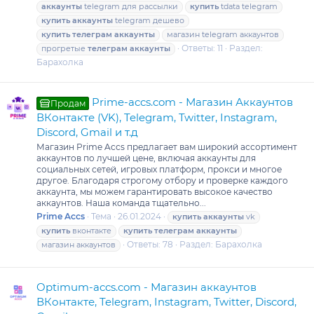
аккаунты
telegram для рассылки
купить
tdata telegram
купить
аккаунты
telegram дешево
купить
телеграм
аккаунты
магазин telegram аккаунтов
Ответы: 11
Раздел:
прогретые
телеграм
аккаунты
Барахолка
Prime-accs.com - Магазин Аккаунтов
Продам
ВКонтакте (VK), Telegram, Twitter, Instagram,
Discord, Gmail и т.д
Магазин Prime Accs предлагает вам широкий ассортимент
аккаунтов по лучшей цене, включая аккаунты для
социальных сетей, игровых платформ, прокси и многое
другое. Благодаря строгому отбору и проверке каждого
аккаунта, мы можем гарантировать высокое качество
аккаунтов. Наша команда тщательно...
Prime Accs
Тема
26.01.2024
купить
аккаунты
vk
купить
вконтакте
купить
телеграм
аккаунты
Ответы: 78
Раздел:
Барахолка
магазин аккаунтов
Optimum-accs.com - Магазин аккаунтов
ВКонтакте, Telegram, Instagram, Twitter, Discord,