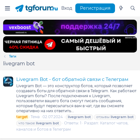
Вход
Регистрация
Теги
livegram bot
Livegram Bot - бот обратной связи с Телеграм
Livegram Bot — это конструктор ботов, который позволяет
создавать боты для обратной связи в Telegram. Как работают
Livegram боты? После подключения к Livegram,
пользователи вашего бота смогут писать сообщения,
которые будут пересылаться вам в чат, где вы сможете
оперативно на них ответить...
target
Тема
02.07.2024
livegram
bot
отзывы
livegram
bot
Ответы: 1
Раздел:
Каталог чатов,
что такое
livegram
bot
каналов и ботов в Телеграм