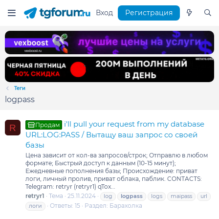
Вход
Регистрация
Теги
logpass
i'll pull your request from my database
Продам
R
URL:LOG:PASS / Вытащу ваш запрос со своей
базы
Цена зависит от кол-ва запросов/строк; Отправлю в любом
формате; Быстрый доступ к данным (10-15 минут);
Ежедневные пополнения базы; Происхождение: приват
логи, личный пролив, приват облака, паблик. CONTACTS:
Telegram: retryr (retryr1) qTox...
retryr1
Тема
25.11.2024
log
logpass
logs
maipass
url
Ответы: 15
Раздел:
Барахолка
логи