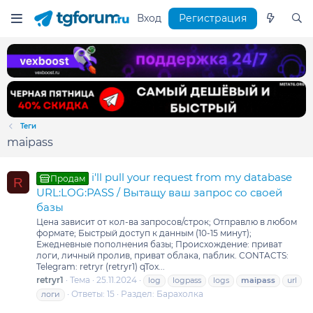
Вход
Регистрация
Теги
maipass
i'll pull your request from my database
Продам
R
URL:LOG:PASS / Вытащу ваш запрос со своей
базы
Цена зависит от кол-ва запросов/строк; Отправлю в любом
формате; Быстрый доступ к данным (10-15 минут);
Ежедневные пополнения базы; Происхождение: приват
логи, личный пролив, приват облака, паблик. CONTACTS:
Telegram: retryr (retryr1) qTox...
retryr1
Тема
25.11.2024
log
logpass
logs
maipass
url
Ответы: 15
Раздел:
Барахолка
логи