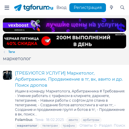
Вход
Регистрация
Теги
маркетолог
[ТРЕБУЮТСЯ УСЛУГИ] Маркетолог,
Арбитражник. Продвижение в тг, вк, авито и др.
Поиск дропов
Ищем в команду Маркетолога, Арбитражника # Требования:
- Умение работать с трафиком в клирнете, даркнете,
телеграмме; - Навыки работы с софтом для спама в
телеграмме; - Создание ботов автопостинга в чатах тг; -
Создание и продвижение групп и ботов в тг; - Продвижение
в вк, поиск...
Folambus
Тема
18.02.2025
авито
арбитраж
Ответы: 0
Раздел:
Поиск
маркетолог
телеграм
трафик