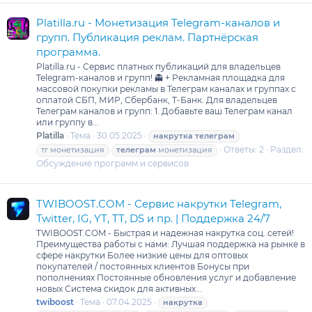
Platilla.ru - Монетизация Telegram-каналов и
групп. Публикация реклам. Партнёрская
программа.
Platilla.ru - Сервис платных публикаций для владельцев
Telegram-каналов и групп! 👻 + Рекламная площадка для
массовой покупки рекламы в Телеграм каналах и группах с
оплатой СБП, МИР, Сбербанк, Т-Банк. Для владельцев
Телеграм каналов и групп: 1. Добавьте ваш Телеграм канал
или группу в...
Platilla
Тема
30.05.2025
накрутка
телеграм
Ответы: 2
Раздел:
тг монетизация
телеграм
монетизация
Обсуждение программ и сервисов
TWIBOOST.COM - Сервис накрутки Telegram,
Twitter, IG, YT, TT, DS и пр. | Поддержка 24/7
TWIBOOST.COM - Быстрая и надежная накрутка соц. сетей!
Преимущества работы с нами: Лучшая поддержка на рынке в
сфере накрутки Более низкие цены для оптовых
покупателей / постоянных клиентов Бонусы при
пополнениях Постоянные обновления услуг и добавление
новых Система скидок для активных...
twiboost
Тема
07.04.2025
накрутка