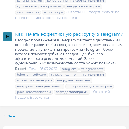
каналы под топ
качественная
накрутка
телеграм
купить
телеграм
премиум
накрутка
телеграм
Ответы: 0
Раздел:
Услуги по
снос каналрв
тг премиум
продвижению в социальных сетях
Как начать эффективную раскрутку в Telegram?
E
Сегодня продвижение в Telegram считается действенным
способом развития бизнеса, в связи с чем, всем желающим
предлагается уникальная программа «Telegram-Gods»,
которая поможет добиться владельцам бизнеса
эффективности рекламных кампаний. За счет
функциональных возможностей софта можно повысить...
Expert
Тема
16.07.2023
telegram
telegram soft
telegram software
живые подписчики в
телеграм
инвайтинг
телеграм
накрутка
телеграм
накрутка
телеграм
канала
програамма для
телеграм
Ответы: 0
рассылка теелеграм
софт дя
телеграм
м
Раздел:
Барахолка
Теги