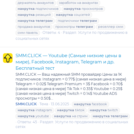
держатель аккаунтов
заработок на аккаунтах
накрутка
подписчиков
накрутка
просмотров
накрутка
реакций
накрутка
соцсетей
накрутка
телеграм
подписчики
телеграм
продажа аккаунтов
просмотры
телеграм
реселлер смм
Ответы: 4
Раздел:
Услуги по продвижению в
смм панель
социальных сетях
SMM.CLICK — Youtube (Самые низкие цены в
мире), Facebook, Instagram, Telegram и др.
Бесплатный тест
SMM.CLICK — Ваш надежный SMM провайдер Цены за 1K
подписчиков: Instagram = 0.77$ (самая низкая цена в мире)
Telegram = 0.02$ Telegram Premium = 3$ Facebook = 0.70$
(самая низкая цена в мире) Tik Tok = 0.35$ Youtube = 0.25$
(самая низкая цена в мире) Twitch = 0.14$ Youtube ADS
просмотры = 0.50$...
SMM.CLICK
Тема
13.06.2025
накрутка
facebook
накрутка
instagram
накрутка
tiktok
накрутка
twitch
накрутка
youtube
накрутка
на стрим
накрутка
телеграм
Ответы: 45
Раздел:
Услуги по продвижению в социальных
сетях