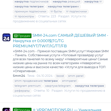
накрутка
подписчиков
накрутка
реакций
накрутка
тг
накрутка
телеграм
накрутка
телеграм
м
премиум подписчики
тг бусты
тг подписчики
Ответы: 223
Раздел:
Услуги по
тг просмотры
продвижению в социальных сетях
SMM-24.com САМЫЙ ДЕШЕВЫЙ SMM -
Продам
Накрутка от 0.0001$|TG/TG
PREMIUM/YT/TWIT/IG/TT/FB
⭐️SMM-24.com - Прямой поставщик SMM услуг! Мировая SMM
- Панель. Собственные услуги ⭐️Топовый провайдер услуг
для всех панелей по всему миру! ⭐️Невероятные цены! Самые
низкие цены на рынке по всем категориям ⭐️Невероятно
низкие цены и высокое качество ⭐️Услуги для вывода в ТОП
⭐️Оперативная...
Smm24
Тема
04.10.2024
boost
smm panel
smm продвижение
телеграм
smmpanel
telegram premium
накртука telegram
накрутка
телеграм
Ответы: 10
Раздел:
Услуги по продвижению в
рефералы
социальных сетях
⚛️ VPROMOTIONS.RU — Уникальная
Продам