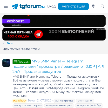
Вход
Регистрация
Теги
накрутка телеграм
MVS SMM Panel — Telegram:
Продам
подписчики / просмотры / реакции от 0.10₽ | API
24/7 | Продажа аккаунтов
MVS SMM Panel Накрутка Telegram · Продажа аккаунтов ⚡
Всё на автомате — заказ стартует сразу после оплаты. Без
менеджеров и «ожидайте, обработаем в течение суток».
Цены от 0.10 ₽ 🌐 Сайт: SMM‑продвижение: Telegram, YouTube,
TikTok — сервис накрутки 🛒 Аккаунты: Магазин аккаунтов —
MVS SMM...
accishop
Тема
21.07.2026
api
накрутка
smm panel
аккаунты инстаграм
аккаунты
телеграм
аккаунты фейсбук