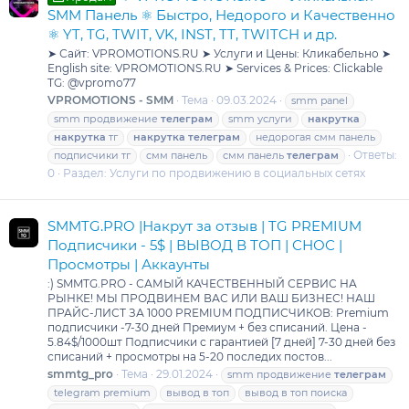
SMM Панель ⚛️ Быстро, Недорого и Качественно
⚛️ YT, TG, TWIT, VK, INST, TT, TWITCH и др.
➤ Сайт: VPROMOTIONS.RU ➤ Услуги и Цены: Кликабельно ➤
English site: VPROMOTIONS.RU ➤ Services & Prices: Clickable
TG: @vpromo77
VPROMOTIONS - SMM
Тема
09.03.2024
smm panel
smm продвижение
телеграм
smm услуги
накрутка
накрутка
тг
накрутка
телеграм
недорогая смм панель
Ответы:
подписчики тг
смм панель
смм панель
телеграм
0
Раздел:
Услуги по продвижению в социальных сетях
SMMTG.PRO |Накрут за отзыв | TG PREMIUM
Подписчики - 5$ | ВЫВОД В ТОП | СНОС |
Просмотры | Аккаунты
:) SMMTG.PRO - САМЫЙ КАЧЕСТВЕННЫЙ СЕРВИС НА
РЫНКЕ! МЫ ПРОДВИНЕМ ВАС ИЛИ ВАШ БИЗНЕС! НАШ
ПРАЙС-ЛИСТ ЗА 1000 PREMIUM ПОДПИСЧИКОВ: Premium
подписчики -7-30 дней Премиум + без списаний. Цена -
5.84$/1000шт Подписчики с гарантией [7 дней] 7-30 дней без
списаний + просмотры на 5-20 последих постов...
smmtg_pro
Тема
29.01.2024
smm продвижение
телеграм
telegram premium
вывод в топ
вывод в топ поиска