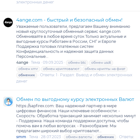
электронных денег
4ange.com - быстрый и безопасный обмен!
Уважаемые пользователи, предлагаем Вашему вниманию
новый круглосуточный обменный сервис 4ange.com
Обменивайте в любое время суток Только актуальные и
выгодные курсы Работаем в России, СНГ и Европе
Поддержка топовых платёжных систем
Конфиденциальность и надежная защита данных
Персональные...
4ange
Тема
09.09.2025
обмен btc
обмен usdt
обмен xmr
обмен криптовалют
обмен крипты на фиат
Ответы: 1
Раздел:
Вывод и обмен электронных
обменик
денег
Обмен по выгодному курсу электронных Валют
https://sapfirex.com: Ваш надежный партнер в мире
цифровых финансов. Наши ключевые особенности: -
Скорость: Обработка транзакций занимает несколько минут
- Поддержка: Наша команда поддержки доступна, чтобы
помочь вам в любых вопросах. - Разнообразие: Мы
предлагаем широкий выбор криптовалют...
smm
Тема
28.07.2023
Ответы:
обмен валюты
обменик