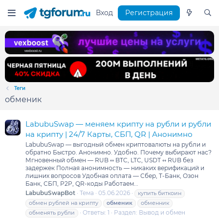
Вход
Регистрация
Теги
обменик
LabubuSwap — меняем крипту на рубли и рубли
на крипту | 24/7 Карты, СБП, QR | Анонимно
LabubuSwap — выгодный обмен криптовалюты на рубли и
обратно Быстро. Анонимно. Удобно. Почему выбирают нас?
Мгновенный обмен — RUB ↔ BTC, LTC, USDT ↔ RUB без
задержек Полная анонимность — никаких верификаций и
лишних вопросов Удобная оплата — Сбер, Т-Банк, Озон
Банк, СБП, P2P, QR-коды Работаем...
LabubuSwapBot
Тема
05.06.2026
купить биткоин
обмен рублей на крипту
обменик
обменник
Ответы: 1
Раздел:
Вывод и обмен
обменять рубли