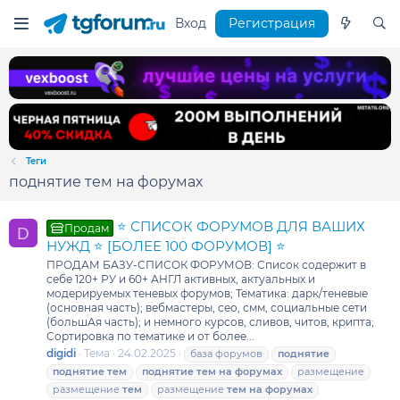
Вход
Регистрация
Теги
поднятие тем на форумах
⭐ СПИСОК ФОРУМОВ ДЛЯ ВАШИХ
Продам
D
НУЖД ⭐ [БОЛЕЕ 100 ФОРУМОВ] ⭐
ПРОДАМ БАЗУ-СПИСОК ФОРУМОВ: Список содержит в
себе 120+ РУ и 60+ АНГЛ активных, актуальных и
модерируемых теневых форумов; Тематика: дарк/теневые
(основная часть); вебмастеры, сео, смм, социальные сети
(большАя часть); и немного курсов, сливов, читов, крипта;
Cортировка по тематике и от более...
digidi
Тема
24.02.2025
база форумов
поднятие
поднятие
тем
поднятие
тем
на
форумах
размещение
размещение
тем
размещение
тем
на
форумах