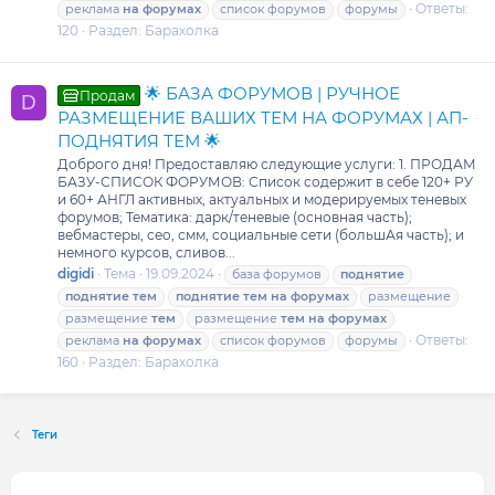
Ответы:
реклама
на
форумах
список форумов
форумы
120
Раздел:
Барахолка
🌟 БАЗА ФОРУМОВ | РУЧНОЕ
Продам
D
РАЗМЕЩЕНИЕ ВАШИХ ТЕМ НА ФОРУМАХ | АП-
ПОДНЯТИЯ ТЕМ 🌟
Доброго дня! Предоставляю следующие услуги: 1. ПРОДАМ
БАЗУ-СПИСОК ФОРУМОВ: Список содержит в себе 120+ РУ
и 60+ АНГЛ активных, актуальных и модерируемых теневых
форумов; Тематика: дарк/теневые (основная часть);
вебмастеры, сео, смм, социальные сети (большАя часть); и
немного курсов, сливов...
digidi
Тема
19.09.2024
база форумов
поднятие
поднятие
тем
поднятие
тем
на
форумах
размещение
размещение
тем
размещение
тем
на
форумах
Ответы:
реклама
на
форумах
список форумов
форумы
160
Раздел:
Барахолка
Теги