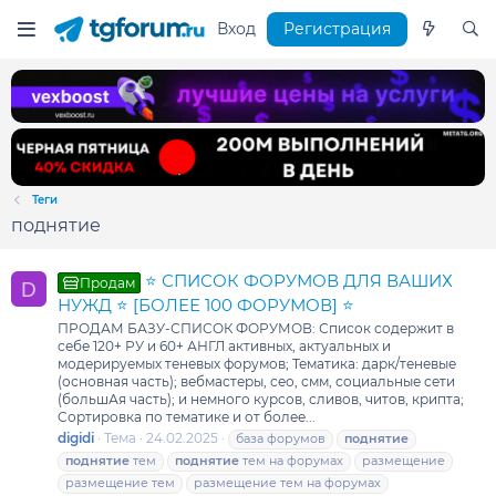
Вход
Регистрация
Теги
поднятие
⭐ СПИСОК ФОРУМОВ ДЛЯ ВАШИХ
Продам
D
НУЖД ⭐ [БОЛЕЕ 100 ФОРУМОВ] ⭐
ПРОДАМ БАЗУ-СПИСОК ФОРУМОВ: Список содержит в
себе 120+ РУ и 60+ АНГЛ активных, актуальных и
модерируемых теневых форумов; Тематика: дарк/теневые
(основная часть); вебмастеры, сео, смм, социальные сети
(большАя часть); и немного курсов, сливов, читов, крипта;
Cортировка по тематике и от более...
digidi
Тема
24.02.2025
база форумов
поднятие
поднятие
тем
поднятие
тем на форумах
размещение
размещение тем
размещение тем на форумах