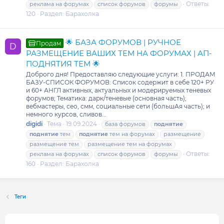
Ответы:
реклама на форумах
список форумов
форумы
120
Раздел:
Барахолка
🌟 БАЗА ФОРУМОВ | РУЧНОЕ
Продам
D
РАЗМЕЩЕНИЕ ВАШИХ ТЕМ НА ФОРУМАХ | АП-
ПОДНЯТИЯ ТЕМ 🌟
Доброго дня! Предоставляю следующие услуги: 1. ПРОДАМ
БАЗУ-СПИСОК ФОРУМОВ: Список содержит в себе 120+ РУ
и 60+ АНГЛ активных, актуальных и модерируемых теневых
форумов; Тематика: дарк/теневые (основная часть);
вебмастеры, сео, смм, социальные сети (большАя часть); и
немного курсов, сливов...
digidi
Тема
19.09.2024
база форумов
поднятие
поднятие
тем
поднятие
тем на форумах
размещение
размещение тем
размещение тем на форумах
Ответы:
реклама на форумах
список форумов
форумы
160
Раздел:
Барахолка
Теги