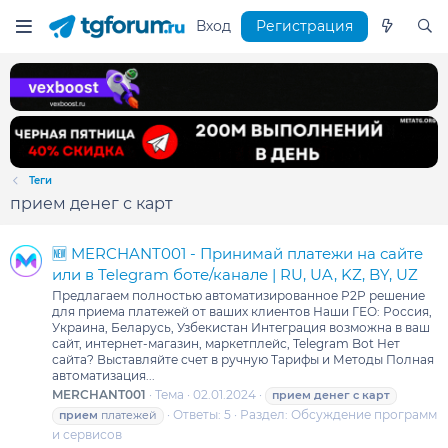
Вход
Регистрация
Теги
прием денег с карт
🆕 MERCHANT001 - Принимай платежи на сайте
или в Telegram боте/канале | RU, UA, KZ, BY, UZ
Предлагаем полностью автоматизированное P2P решение
для приема платежей от ваших клиентов Наши ГЕО: Россия,
Украина, Беларусь, Узбекистан Интеграция возможна в ваш
сайт, интернет-магазин, маркетплейс, Telegram Bot Нет
сайта? Выставляйте счет в ручную Тарифы и Методы Полная
автоматизация...
MERCHANT001
Тема
02.01.2024
прием
денег
с
карт
Ответы: 5
Раздел:
Обсуждение программ
прием
платежей
и сервисов