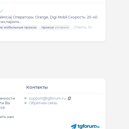
 ✅
encia) Операторы: Orange, Digi Mobil Скорость: 20-40
ин;пароль...
Ответы: 10
ые
мобильные
прокси
прокси
испания
Контакты
венности
support@tgforum.ru
сли Вы
Обратная связь
тся
ить нам