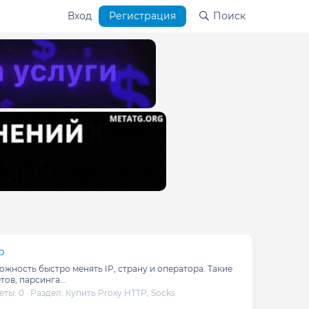
Вход
Регистрация
Поиск
P
жность быстро менять IP, страну и оператора. Такие
ов, парсинга...
еты: 0
Раздел:
Купить Proxy HTTP, Socks