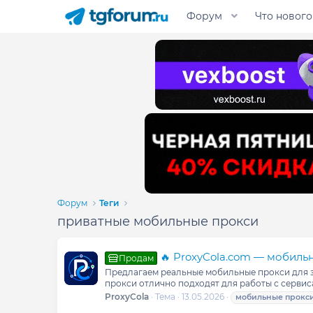
Форум
Что нового
Форум
Теги
приватные мобильные прокси
🔥 ProxyCola.com — мобильн
Продам
Предлагаем реальные мобильные прокси для зад
прокси отлично подходят для работы с сервис
ProxyCola
Тема
13.05.2026
мобильные
прокс