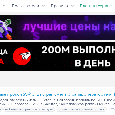
Пользователи
Правила
Платный сервис
ые прокси 5G/4G. Быстрая смена страны, оператор или I
ач, где важны чистый IP, стабильная сессия, правильное GEO и возмо
ами GEO-проверок, SMM, аккаунтов, маркетплейсов, рекламных кабинет
Отв
и
мобильные
прокси
в одни руки
приватные
мобильные
прокси