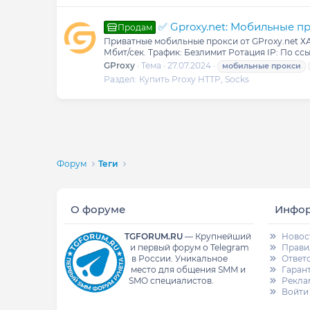
✅ Gproxy.net: Мобильные пр
Продам
Приватные мобильные прокси от GProxy.net ХАРА
Мбит/сек. Трафик: Безлимит Ротация IP: По сс
GProxy
Тема
27.07.2024
мобильные
прокси
Раздел:
Купить Proxy HTTP, Socks
Форум
Теги
О форуме
Инфо
TGFORUM.RU
—
Крупнейший
Новос
и первый форум о Telegram
Прави
в России.
Уникальное
Ответ
место для общения SMM и
Гаран
SMO специалистов.
Рекла
Войти