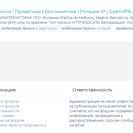
окси | Приватные | Безлимитные | Ротация IP | OpenVPN
КТЕРИСТИКИ: ГЕО: Испания (Palma de Mallorca, Madrid, Barcelona, Val
ылке (API) или по времени. Тип прокси: HTTPS/SOCKS5 Авторизация: Лог
мобильные
прокси
в одни руки
мобильные
прокси
испания
приватн
рмация
Ответственность
ти форума
Администрация не несет ответст
ла форума
за публикации пользователей. Е
ственность
считаете, что на форуме содержи
т-сервис
информация, запрещённая к
ма на форуме
распространению, просим сообщ
 или зарегистрироваться
на email.