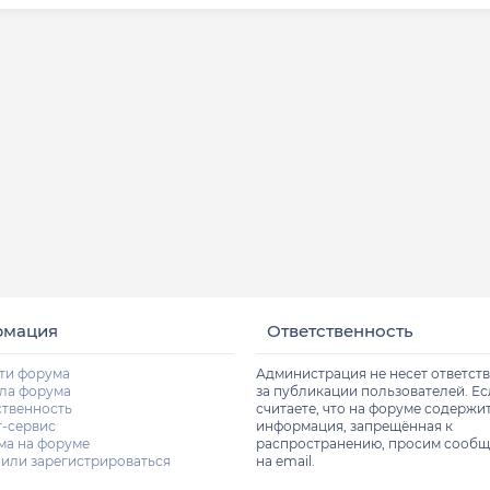
рмация
Ответственность
ти форума
Администрация не несет ответст
ла форума
за публикации пользователей. Е
ственность
считаете, что на форуме содержи
т-сервис
информация, запрещённая к
ма на форуме
распространению, просим сообщ
 или зарегистрироваться
на email.