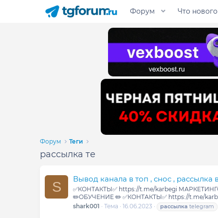
Форум
Что нового
Форум
Теги
рассылка те
Вывод канала в топ , снос , рассылка 
S
✅КОНТАКТЫ✅ https://t.me/karbegi МАРКЕТИНГ
✏️ОБУЧЕНИЕ ✏️ ✅КОНТАКТЫ✅ https://t.me/karb
shark001
Тема
16.06.2023
рассылка
telegram