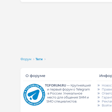
Форум
Теги
О форуме
Инфо
TGFORUM.RU
—
Крупнейший
Новос
и первый форум о Telegram
Прави
в России.
Уникальное
Ответ
место для общения SMM и
Гаран
SMO специалистов.
Рекла
Войти