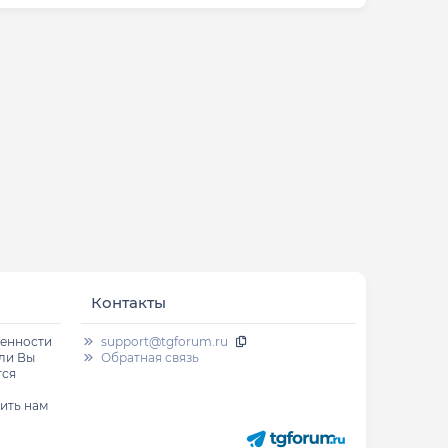
Контакты
венности
support@tgforum.ru
сли Вы
Обратная связь
тся
ить нам