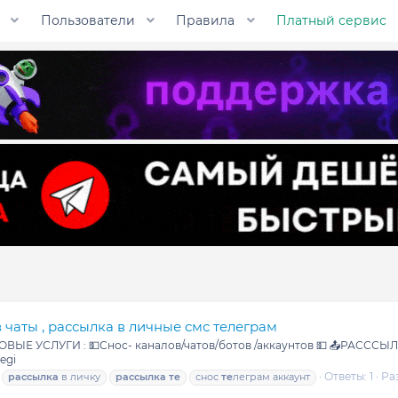
Пользователи
Правила
Платный сервис
в чаты , рассылка в личные смс телеграм
ОВЫЕ УСЛУГИ : 💵Снос- каналов/чатов/ботов /аккаунтов 💵 📤РАССС
egi
Ответы: 1
Ра
рассылка
в личку
рассылка
те
снос
те
леграм аккаунт