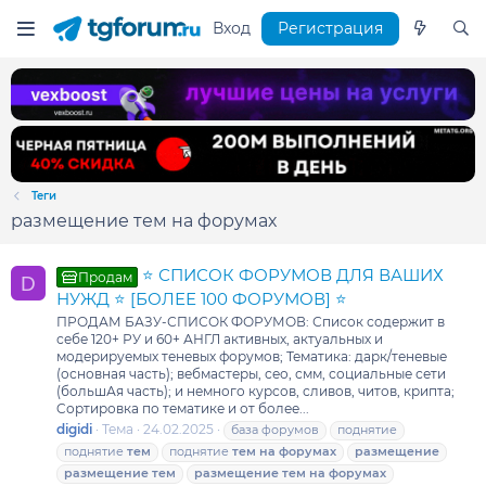
Вход
Регистрация
Теги
размещение тем на форумах
⭐ СПИСОК ФОРУМОВ ДЛЯ ВАШИХ
Продам
D
НУЖД ⭐ [БОЛЕЕ 100 ФОРУМОВ] ⭐
ПРОДАМ БАЗУ-СПИСОК ФОРУМОВ: Список содержит в
себе 120+ РУ и 60+ АНГЛ активных, актуальных и
модерируемых теневых форумов; Тематика: дарк/теневые
(основная часть); вебмастеры, сео, смм, социальные сети
(большАя часть); и немного курсов, сливов, читов, крипта;
Cортировка по тематике и от более...
digidi
Тема
24.02.2025
база форумов
поднятие
поднятие
тем
поднятие
тем
на
форумах
размещение
размещение
тем
размещение
тем
на
форумах