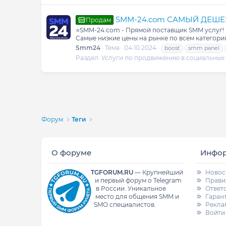
SMM-24.com САМЫЙ ДЕШЕВЫЙ
Продам
⭐️SMM-24.com - Прямой поставщик SMM услуг! 
Самые низкие цены на рынке по всем категория
Smm24
Тема
04.10.2024
boost
smm panel
Раздел:
Услуги по продвижению в социальных 
Форум
Теги
О форуме
Инфо
TGFORUM.RU
—
Крупнейший
Новос
и первый форум о Telegram
Прави
в России.
Уникальное
Ответ
место для общения SMM и
Гаран
SMO специалистов.
Рекла
Войти