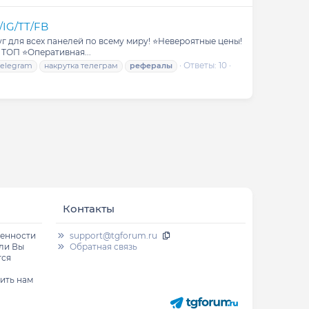
IG/TT/FB
 для всех панелей по всему миру! ⭐️Невероятные цены!
ТОП ⭐️Оперативная...
Ответы: 10
telegram
накрутка телеграм
рефералы
Контакты
венности
support@tgforum.ru
сли Вы
Обратная связь
тся
ить нам