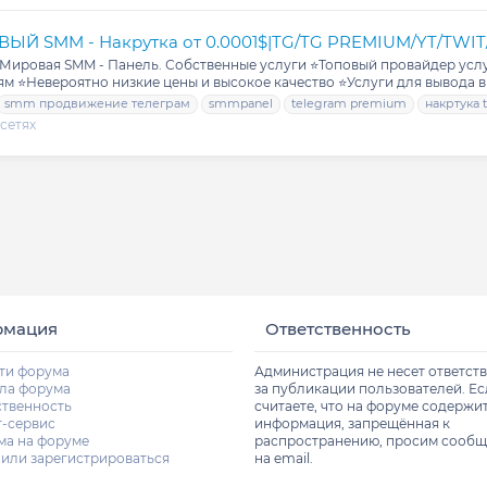
 SMM - Накрутка от 0.0001$|TG/TG PREMIUM/YT/TWIT/
Мировая SMM - Панель. Собственные услуги ⭐️Топовый провайдер услуг
м ⭐️Невероятно низкие цены и высокое качество ⭐️Услуги для вывода в 
smm продвижение телеграм
smmpanel
telegram premium
накртука 
сетях
рмация
Ответственность
ти форума
Администрация не несет ответст
ла форума
за публикации пользователей. Е
ственность
считаете, что на форуме содержи
т-сервис
информация, запрещённая к
ма на форуме
распространению, просим сообщ
 или зарегистрироваться
на email.