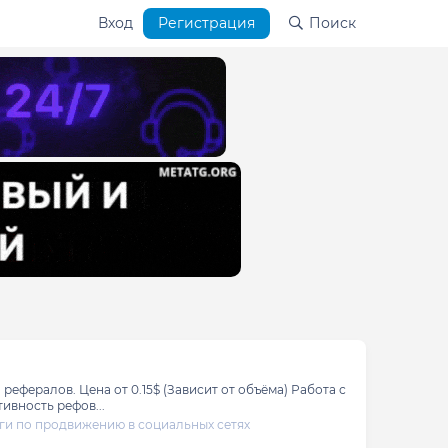
Вход
Регистрация
Поиск
ефералов. Цена от 0.15$ (Зависит от объёма) Работа с
тивность рефов...
ги по продвижению в социальных сетях