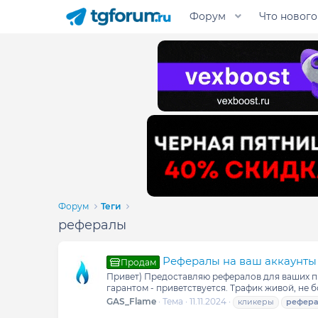
Форум
Что нового
Форум
Теги
рефералы
Рефералы на ваш аккаунты 
Продам
Привет) Предоставляю рефералов для ваших про
гарантом - приветствуется. Трафик живой, не б
GAS_Flame
Тема
11.11.2024
кликеры
рефер