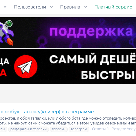
Пользователи
Правила
Платный сервис
в любую тапалку(кликер) в телеграмме.
ектов, любой тапалки, или любого бота где можно отследить кол-во р
оты, не накрут, сами сможете убедиться в этом, увидев юзернеймы и ак
Ответы: 1
Раздел:
Услу
алы
рефералы
в тапалки
тапалки
телеграм