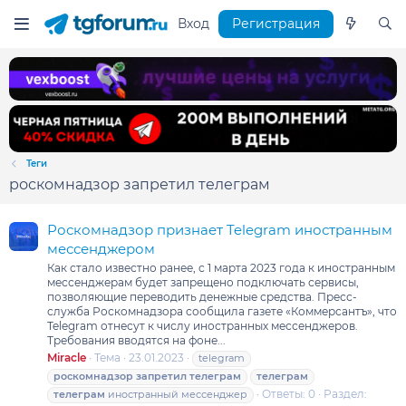
Вход
Регистрация
Теги
роскомнадзор запретил телеграм
Роскомнадзор признает Telegram иностранным
мессенджером
Как стало известно ранее, с 1 марта 2023 года к иностранным
мессенджерам будет запрещено подключать сервисы,
позволяющие переводить денежные средства. Пресс-
служба Роскомнадзора сообщила газете «Коммерсантъ», что
Telegram отнесут к числу иностранных мессенджеров.
Требования вводятся на фоне...
Miracle
Тема
23.01.2023
telegram
роскомнадзор
запретил
телеграм
телеграм
Ответы: 0
Раздел:
телеграм
иностранный мессенджер