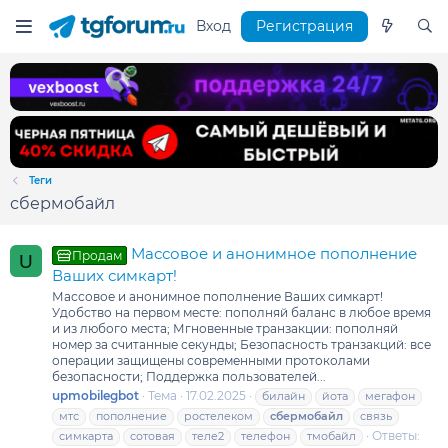
Вход
Регистрация
Теги
сбермобайл
Массовое и анонимное пополнение
Продам
U
Ваших симкарт!
Массовое и анонимное пополнение Ваших симкарт!
Удобство на первом месте: пополняй баланс в любое время
и из любого места; Мгновенные транзакции: пополняй
номер за считанные секунды; Безопасность транзакций: все
операции защищены современными протоколами
безопасности; Поддержка пользователей...
upmobilegbot
Тема
17.02.2025
билайн
йота
мегафон
мтс
пополнение
ростелеком
сбермобайл
связь
Ответы:
симкарта
сотовая
теле2
телефон
тмобайл