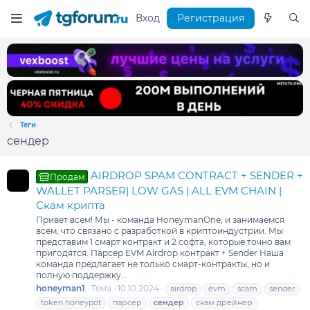
Вход
Регистрация
Теги
сендер
AIRDROP SPAM CONTRACT + SENDER +
Продам
WALLET PARSER| LOW GAS | ALL EVM CHAIN |
Скам крипта
Привет всем! Мы - команда HoneymanOne, и занимаемся
всем, что связано с разработкой в криптоиндустрии. Мы
представим 1 смарт контракт и 2 софта, которые точно вам
пригодятся. Парсер EVM Airdrop контракт + Sender Наша
команда предлагает не только смарт-контракты, но и
полную поддержку...
honeyman1
Тема
10.10.2024
airdrop
evm
scam
sender
token honeypot
парсер
сендер
скам дрейнер