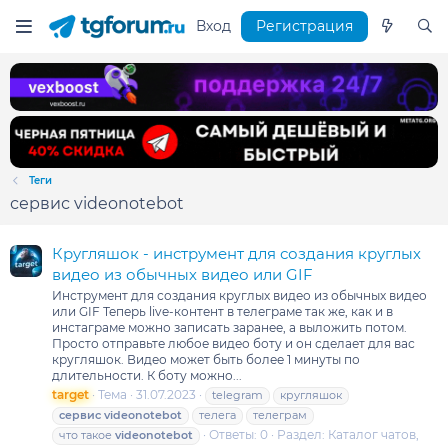
Вход
Регистрация
Теги
сервис videonotebot
Кругляшок - инструмент для создания круглых
видео из обычных видео или GIF
Инструмент для создания круглых видео из обычных видео
или GIF Теперь live-контент в телеграме так же, как и в
инстаграме можно записать заранее, а выложить потом.
Просто отправьте любое видео боту и он сделает для вас
кругляшок. Видео может быть более 1 минуты по
длительности. К боту можно...
target
Тема
31.07.2023
telegram
кругляшок
сервис
videonotebot
телега
телеграм
Ответы: 0
Раздел:
Каталог чатов,
что такое
videonotebot