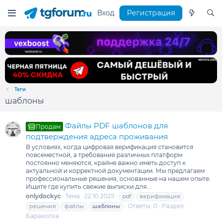
Вход
Регистрация
Теги
шаблоны
Файлы PDF шаблонов для
Продам
подтверждения адреса проживания
В условиях, когда цифровая верификация становится
повсеместной, а требования различных платформ
постоянно меняются, крайне важно иметь доступ к
актуальной и корректной документации. Мы предлагаем
профессиональные решения, основанные на нашем опыте.
Ищите где купить свежие выписки для...
onlydockyc
Тема
22.10.2025
pdf
верификация
Ответы: 0
Раздел:
решения
файлы
шаблоны
Барахолка