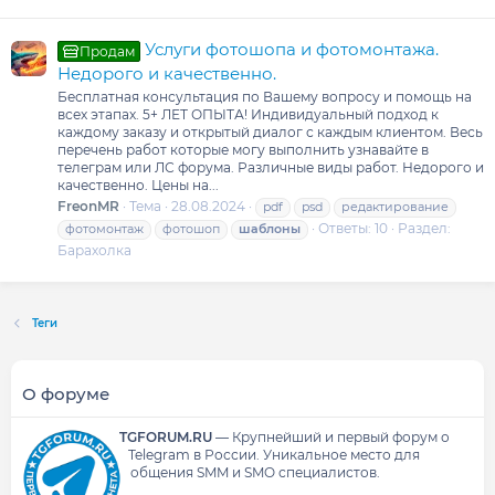
Услуги фотошопа и фотомонтажа.
Продам
Недорого и качественно.
Бесплатная консультация по Вашему вопросу и помощь на
всех этапах. 5+ ЛЕТ ОПЫТА! Индивидуальный подход к
каждому заказу и открытый диалог с каждым клиентом. Весь
перечень работ которые могу выполнить узнавайте в
телеграм или ЛС форума. Различные виды работ. Недорого и
качественно. Цены на...
FreonMR
Тема
28.08.2024
pdf
psd
редактирование
Ответы: 10
Раздел:
фотомонтаж
фотошоп
шаблоны
Барахолка
Теги
О форуме
TGFORUM.RU
—
Крупнейший и первый форум о
Telegram в России.
Уникальное место для
общения SMM и SMO специалистов.