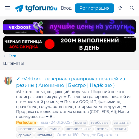
Вход
Регистрация
Теги
штампы
✔ «Vektor» - лазерная гравировка печатей из
резины ( Анонимно | Быстро | Надёжно )
«Vektor» – опыт, создающий результат! Широкий спектр
полиграфических услуг ➥ Лазерная гравировка печатей из
штемпельной резины; ➥ Печати ООО, ИП, факсимиле,
врачебные, государственные, нотариальные и другие; ➥
Продажа готовых векторных макетов (CDR, EPS, AI); Наши
преимущества ➥ В...
Perfectum
Тема
24.01.2025
врача
гербовые
заказать
изготовление
клише
нотариальные
оттиск
печати
Ответы: 160
Раздел:
Барахолка
срочно
штампы