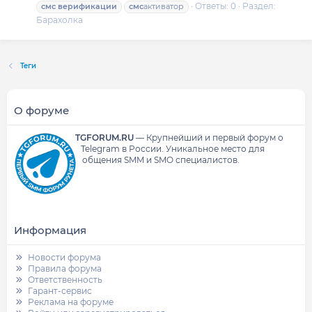
Ответы: 0
Раздел:
смс
верификации
смс
активатор
Барахолка
Теги
О форуме
TGFORUM.RU
—
Крупнейший и первый форум о
Telegram в России.
Уникальное место для
общения SMM и SMO специалистов.
Информация
Новости форума
Правила форума
Ответственность
Гарант-сервис
Реклама на форуме