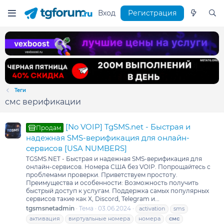
Вход
Регистрация
Теги
смс верификации
[No VOIP] TgSMS.net - Быстрая и
Продам
надежная SMS-верификация для онлайн-
сервисов [USA NUMBERS]
TGSMS.NET - Быстрая и надежная SMS-верификация для
онлайн-сервисов. Номера США без VOIP. Попрощайтесь с
проблемами проверки. Приветствуем простоту.
Преимущества и особенности: Возможность получить
быстрый доступ к услугам. Поддержка самых популярных
сервисов такие как X, Discord, Telegram и...
tgsmsnetadmin
Тема
03.06.2024
activation
sms
активация
виртуальные номера
номера
смс