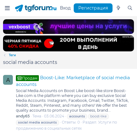
Вход
Регистрация
Теги
social media accounts
Boost-Like: Marketplace of social media
Продам
A
accounts
Social Media Accounts on Boost Like boost-like.store Boost-
Like.com is the platform where you can buy exclusive Social
Media Accounts: Instagram, Facebook, Gmail, Twitter, TikTok,
Reddit, Steam, Pinterest, and many others! We offer the best
quality accounts to promote your business, brand...
andy65
Тема
03.06.2024
accounts
boost-like
Ответы: 0
Раздел:
Услуги по
social
media
accounts
продвижению в социальных сетях