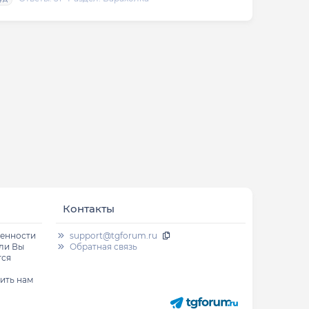
Контакты
венности
support@tgforum.ru
сли Вы
Обратная связь
тся
ить нам