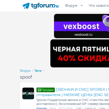
Форум
Что нового
Форум
Теги
spoof
[ЗВОНКИ И СМС] SPOREX | 
Продам
отправителя | НИЗКИЕ ЦЕНЫ [ENG SE
Sporex Поддельные звонки и СМС-спам Мы явл
доставлено»); Эксклюзивный SIP-сервер (вызо
Sporex
Тема
03.11.2024
call
caller id
calls