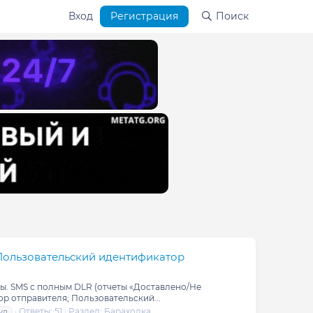
Вход
Регистрация
Поиск
Пользовательский идентификатор
. SMS с полным DLR (отчеты «Доставлено/Не
р отправителя; Пользовательский...
Ответы: 51
Раздел:
Барахолка
уд