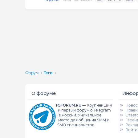
Форум
Теги
О форуме
Инфо
TGFORUM.RU
—
Крупнейший
Новос
и первый форум о Telegram
Прави
в России.
Уникальное
Ответ
место для общения SMM и
Гаран
SMO специалистов.
Рекла
Войти