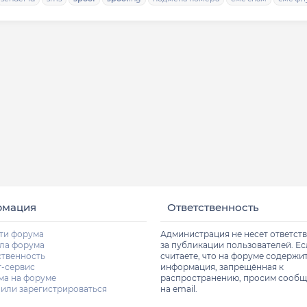
рмация
Ответственность
ти форума
Администрация не несет ответст
ла форума
за публикации пользователей. Е
ственность
считаете, что на форуме содержи
т-сервис
информация, запрещённая к
ма на форуме
распространению, просим сообщ
 или зарегистрироваться
на email.