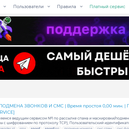
Пользователи
Правила
Платный сервис
ПОДМЕНА ЗВОНКОВ И СМС | Время простоя 0,00 мин. | 
RVICE]
яемся ведущим сервисом №1 по рассылке спама и маскировки/подмены
вы с шифрованием по протоколу TCP); Пользовательский идентификато
sender id
sms
spoof
spoof
ing
подмена номера
смс спам
смс фл